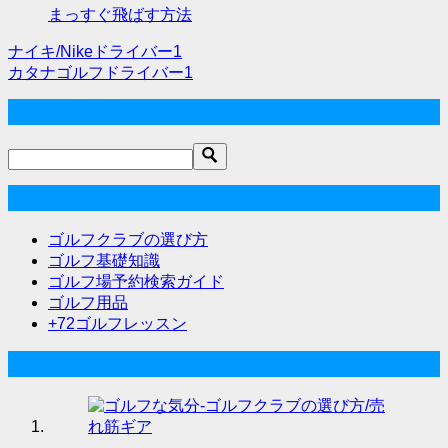
まっすぐ飛ばす方法
ナイキ/Nikeドライバー1
投
カタナゴルフドライバー1
稿
サイト内検索
ナ
ビ
ゲ
ゴルフな気分メニュー
ー
ゴルフクラブの選び方
シ
ゴルフ基礎知識
ゴルフ場予約検索ガイド
ョ
ゴルフ用品
ン
+72ゴルフレッスン
人気記事