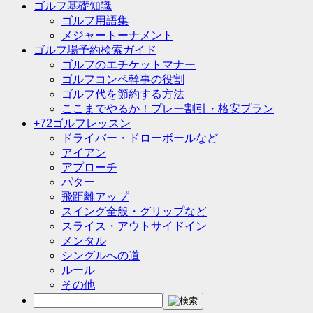
ゴルフ基礎知識
ゴルフ用語集
メジャートーナメント
ゴルフ場予約検索ガイド
ゴルフのエチケットマナー
ゴルフコンペ幹事の役割
ゴルフ代を節約する方法
ここまでやるか！プレー割引・格安プラン
+72ゴルフレッスン
ドライバー・ドローボールなど
アイアン
アプローチ
パター
飛距離アップ
スイング全般・グリップなど
スライス・アウトサイドイン
メンタル
シングルへの道
ルール
その他