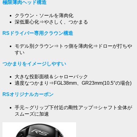
極限薄肉ヘッド構造
クラウン・ソールを薄肉化
深低重心化⇒やさしく、つかまる
RSドライバー専用クラウン構造
モデル別クラウン⇒トゥ側を薄肉化⇒ドローが打ちや
すい
つかまりをイメージしやすい
大きな投影面積＆シャローバック
適度なつかまり⇒FGL38mm、GR23mm(10.5°の場合)
RSオリジナルカーボン
手元～グリップ下付近の剛性アップ⇒シャフト全体が
スムーズに加速