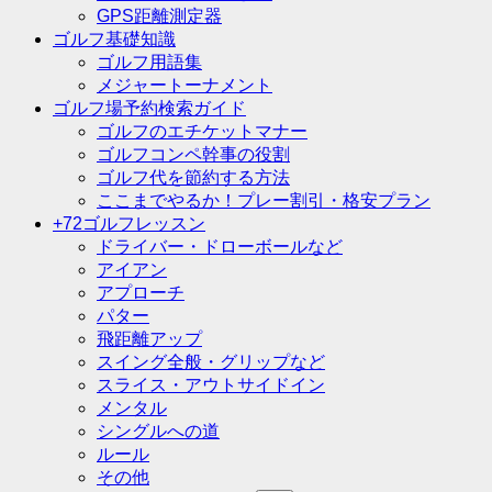
GPS距離測定器
ゴルフ基礎知識
ゴルフ用語集
メジャートーナメント
ゴルフ場予約検索ガイド
ゴルフのエチケットマナー
ゴルフコンペ幹事の役割
ゴルフ代を節約する方法
ここまでやるか！プレー割引・格安プラン
+72ゴルフレッスン
ドライバー・ドローボールなど
アイアン
アプローチ
パター
飛距離アップ
スイング全般・グリップなど
スライス・アウトサイドイン
メンタル
シングルへの道
ルール
その他