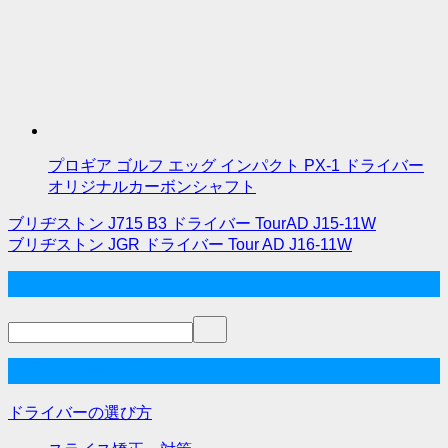
プロギア ゴルフ エッグ インパクト PX-1 ドライバー
オリジナルカーボンシャフト
ブリヂストン J715 B3 ドライバー TourAD J15-11W
投
ブリヂストン JGR ドライバー Tour AD J16-11W
稿
サイト内検索
ナ
ビ
ゲ
ドライバーの選び方
ー
ドライバーの選び方
シ