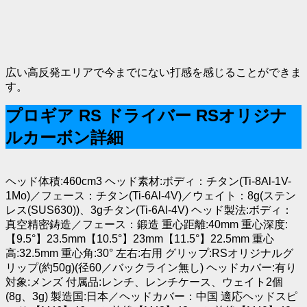
広い高反発エリアで今までにない打感を感じることができま
す。
プロギア RS ドライバー RSオリジナ
ルカーボン詳細
ヘッド体積:460cm3 ヘッド素材:ボディ：チタン(Ti-8Al-1V-
1Mo)／フェース：チタン(Ti-6Al-4V)／ウェイト：8g(ステン
レス(SUS630))、3gチタン(Ti-6Al-4V) ヘッド製法:ボディ：
真空精密鋳造／フェース：鍛造 重心距離:40mm 重心深度:
【9.5°】23.5mm【10.5°】23mm【11.5°】22.5mm 重心
高:32.5mm 重心角:30° 左右:右用 グリップ:RSオリジナルグ
リップ(約50g)(径60／バックライン無し) ヘッドカバー:有り
対象:メンズ 付属品:レンチ、レンチケース、ウェイト2個
(8g、3g) 製造国:日本／ヘッドカバー：中国 適応ヘッドスピ