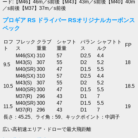
ード:【M46】46m／s前後【M43】43m／s前後【M40】40m
／s前後【M37】37m／s前後
プロギア RS ドライバー RSオリジナルカーボンス
ペック
ロフ
フレック
クラブ
シャフト
バラン
シャフトト
FP
ト
ス
重量
重量
ス
ルク
M46(SX)
310
57
D2.5
4.4
M43(S)
307
55
D2
5.2
18
9.5
M40(SR)
300
47
D1.5
5.5
M46(SX)
310
57
D2.5
4.4
M43(S)
307
55
D2
5.2
10.5
18.5
M40(SR)
300
47
D1.5
5.5
M37(R)
296
43
D1
7
M40(SR)
300
47
D1.5
5.5
11.5
19
M37(R)
296
43
D1
7
長さ：45.25、ライ角：59、キックポイント：中調子
広い高初速エリア・ドローで最大飛距離