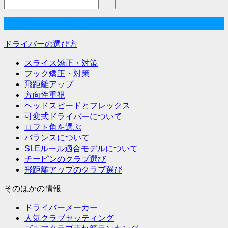
ビ
ゲ
ドライバーの選び方
ー
ドライバーの選び方
シ
スライス矯正・対策
ョ
フック矯正・対策
飛距離アップ
ン
方向性重視
ヘッドスピードとフレックス
可変式ドライバーについて
ロフト角を選ぶ
バランスについて
SLEルール適合モデルについて
チーピンのクラブ選び
飛距離アップのクラブ選び
そのほかの情報
ドライバーメーカー
人気クラブセッティング