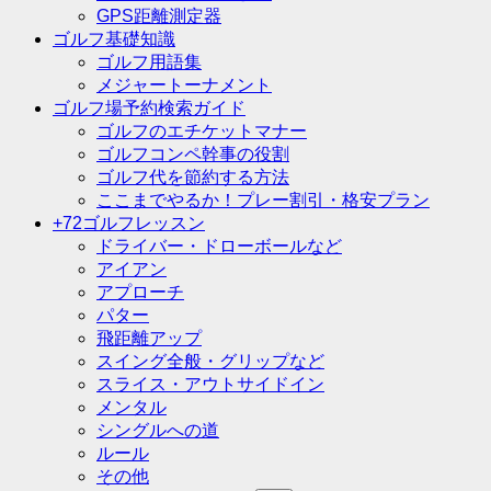
GPS距離測定器
ゴルフ基礎知識
ゴルフ用語集
メジャートーナメント
ゴルフ場予約検索ガイド
ゴルフのエチケットマナー
ゴルフコンペ幹事の役割
ゴルフ代を節約する方法
ここまでやるか！プレー割引・格安プラン
+72ゴルフレッスン
ドライバー・ドローボールなど
アイアン
アプローチ
パター
飛距離アップ
スイング全般・グリップなど
スライス・アウトサイドイン
メンタル
シングルへの道
ルール
その他