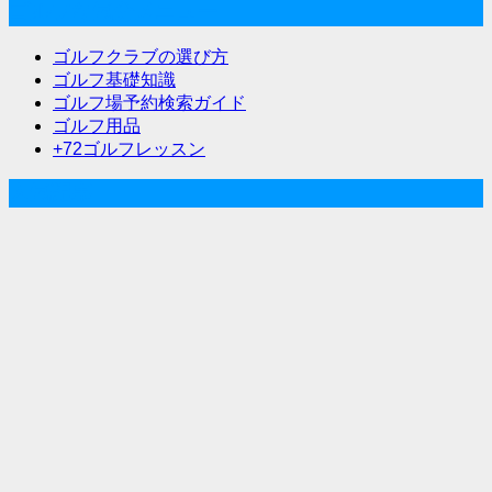
ゲ
ゴルフな気分メニュー
ー
ゴルフクラブの選び方
シ
ゴルフ基礎知識
ゴルフ場予約検索ガイド
ョ
ゴルフ用品
ン
+72ゴルフレッスン
人気記事