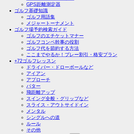
GPS距離測定器
ゴルフ基礎知識
ゴルフ用語集
メジャートーナメント
ゴルフ場予約検索ガイド
ゴルフのエチケットマナー
ゴルフコンペ幹事の役割
ゴルフ代を節約する方法
ここまでやるか！プレー割引・格安プラン
+72ゴルフレッスン
ドライバー・ドローボールなど
アイアン
アプローチ
パター
飛距離アップ
スイング全般・グリップなど
スライス・アウトサイドイン
メンタル
シングルへの道
ルール
その他