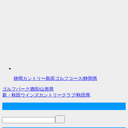
静岡カントリー島田ゴルフコース/静岡県
ゴルフパーク酒田/山形県
投
新・秋田ウインズカントリークラブ/秋田県
稿
サイト内検索
ナ
ビ