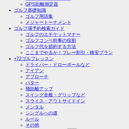
GPS距離測定器
ゴルフ基礎知識
ゴルフ用語集
メジャートーナメント
ゴルフ場予約検索ガイド
ゴルフのエチケットマナー
ゴルフコンペ幹事の役割
ゴルフ代を節約する方法
ここまでやるか！プレー割引・格安プラン
+72ゴルフレッスン
ドライバー・ドローボールなど
アイアン
アプローチ
パター
飛距離アップ
スイング全般・グリップなど
スライス・アウトサイドイン
メンタル
シングルへの道
ルール
その他