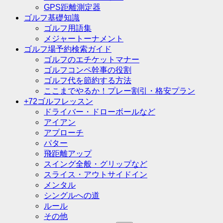
GPS距離測定器
ゴルフ基礎知識
ゴルフ用語集
メジャートーナメント
ゴルフ場予約検索ガイド
ゴルフのエチケットマナー
ゴルフコンペ幹事の役割
ゴルフ代を節約する方法
ここまでやるか！プレー割引・格安プラン
+72ゴルフレッスン
ドライバー・ドローボールなど
アイアン
アプローチ
パター
飛距離アップ
スイング全般・グリップなど
スライス・アウトサイドイン
メンタル
シングルへの道
ルール
その他