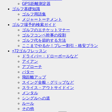
GPS距離測定器
ゴルフ基礎知識
ゴルフ用語集
メジャートーナメント
ゴルフ場予約検索ガイド
ゴルフのエチケットマナー
ゴルフコンペ幹事の役割
ゴルフ代を節約する方法
ここまでやるか！プレー割引・格安プラン
+72ゴルフレッスン
ドライバー・ドローボールなど
アイアン
アプローチ
パター
飛距離アップ
スイング全般・グリップなど
スライス・アウトサイドイン
メンタル
シングルへの道
ルール
その他