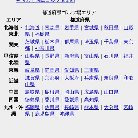
みちのく国際ゴルフ倶楽部
都道府県ゴルフ場エリア
エリア
都道府県
北海道・
北海道
｜
青森県
｜
岩手県
｜
宮城県
｜
秋田県
｜
山形
東北
県
｜
福島県
茨城県
｜
栃木県
｜
群馬県
｜
埼玉県
｜
千葉県
｜
東京
関東
都
｜
神奈川県
甲信越・
山梨県
｜
長野県
｜
新潟県
｜
富山県
｜
石川県
｜
福井
北陸
県
東海
岐阜県
｜
静岡県
｜
愛知県
｜
三重県
滋賀県
｜
京都府
｜
大阪府
｜
兵庫県
｜
奈良県
｜
和歌
近畿
山県
中国
鳥取県
｜
島根県
｜
岡山県
｜
広島県
｜
山口県
四国
徳島県
｜
香川県
｜
愛媛県
｜
高知県
九州・沖
福岡県
｜
佐賀県
｜
長崎県
｜
熊本県
｜
大分県
｜
宮崎
縄
県
｜
鹿児島県
｜
沖縄県