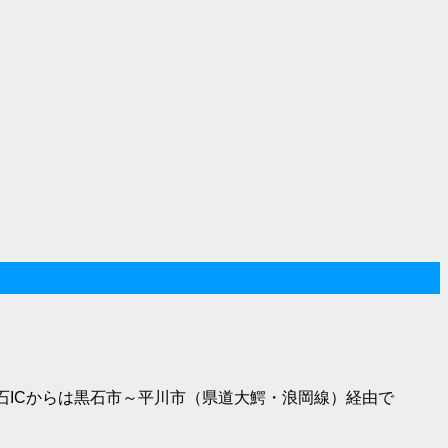
黒石ICからは黒石市～平川市（県道大鰐・浪岡線）経由で