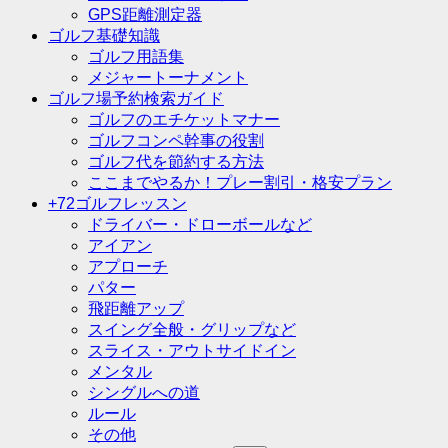
GPS距離測定器
ゴルフ基礎知識
ゴルフ用語集
メジャートーナメント
ゴルフ場予約検索ガイド
ゴルフのエチケットマナー
ゴルフコンペ幹事の役割
ゴルフ代を節約する方法
ここまでやるか！プレー割引・格安プラン
+72ゴルフレッスン
ドライバー・ドローボールなど
アイアン
アプローチ
パター
飛距離アップ
スイング全般・グリップなど
スライス・アウトサイドイン
メンタル
シングルへの道
ルール
その他