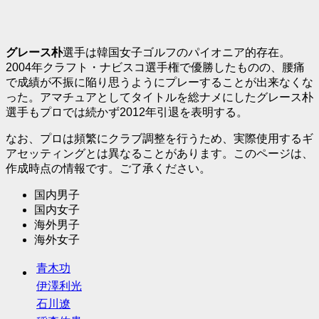
グレース朴
選手は韓国女子ゴルフのパイオニア的存在。
2004年クラフト・ナビスコ選手権で優勝したものの、腰痛
で成績が不振に陥り思うようにプレーすることが出来なくな
った。アマチュアとしてタイトルを総ナメにしたグレース朴
選手もプロでは続かず2012年引退を表明する。
なお、プロは頻繁にクラブ調整を行うため、実際使用するギ
アセッティングとは異なることがあります。このページは、
作成時点の情報です。ご了承ください。
国内男子
国内女子
海外男子
海外女子
青木功
伊澤利光
石川遼