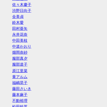
佐々木慶子
渋野日向子
全美貞
鈴木愛
田村亜矢
永井花奈
中田美枝
中道かおり
畑岡奈紗
服部真夕
服部道子
原江里菜
黄アルム
福嶋晃子
藤田さいき
藤本麻子
不動裕理
松田鈴英