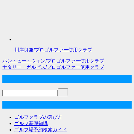
川岸良兼/プロゴルファー使用クラブ
ハン・ヒー・ウォン/プロゴルファー使用クラブ
投
ナタリー・ガルビス/プロゴルファー使用クラブ
稿
サイト内検索
ナ
ビ
ゲ
ゴルフな気分メニュー
ー
ゴルフクラブの選び方
シ
ゴルフ基礎知識
ゴルフ場予約検索ガイド