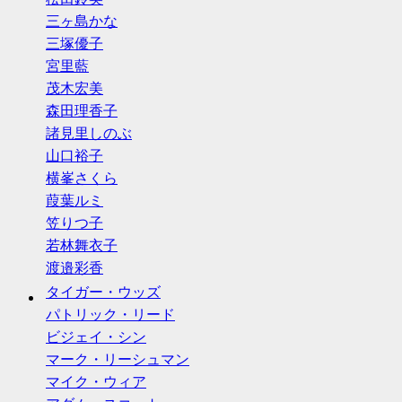
三ヶ島かな
三塚優子
宮里藍
茂木宏美
森田理香子
諸見里しのぶ
山口裕子
横峯さくら
葭葉ルミ
笠りつ子
若林舞衣子
渡邉彩香
タイガー・ウッズ
パトリック・リード
ビジェイ・シン
マーク・リーシュマン
マイク・ウィア