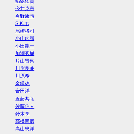
稲森佑貴
今井克宗
今野康晴
S.K.ホ
尾崎将司
小山内護
小田龍一
加瀬秀樹
片山晋呉
川岸良兼
川原希
金鍾徳
合田洋
近藤共弘
佐藤信人
鈴木亨
高橋竜彦
高山忠洋