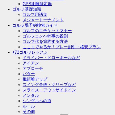
GPS距離測定器
ゴルフ基礎知識
ゴルフ用語集
メジャートーナメント
ゴルフ場予約検索ガイド
ゴルフのエチケットマナー
ゴルフコンペ幹事の役割
ゴルフ代を節約する方法
ここまでやるか！プレー割引・格安プラン
+72ゴルフレッスン
ドライバー・ドローボールなど
アイアン
アプローチ
パター
飛距離アップ
スイング全般・グリップなど
スライス・アウトサイドイン
メンタル
シングルへの道
ルール
その他