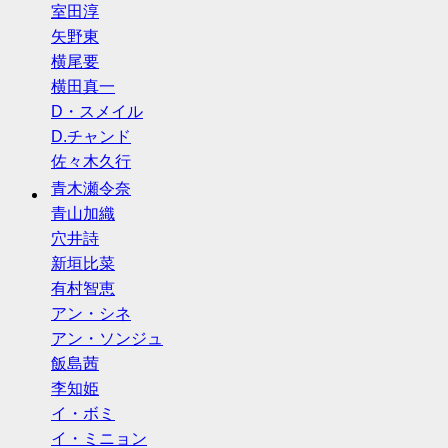
室田淳
矢野東
横尾要
横田真一
D・スメイル
D.チャンド
佐々木久行
青木瀬令奈
青山加織
穴井詩
新垣比菜
有村智恵
アン・シネ
アン・ソンジュ
飯島茜
李知姫
イ・ボミ
イ・ミニョン