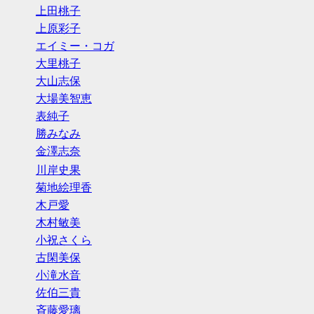
上田桃子
上原彩子
エイミー・コガ
大里桃子
大山志保
大場美智恵
表純子
勝みなみ
金澤志奈
川岸史果
菊地絵理香
木戸愛
木村敏美
小祝さくら
古閑美保
小滝水音
佐伯三貴
斉藤愛璃