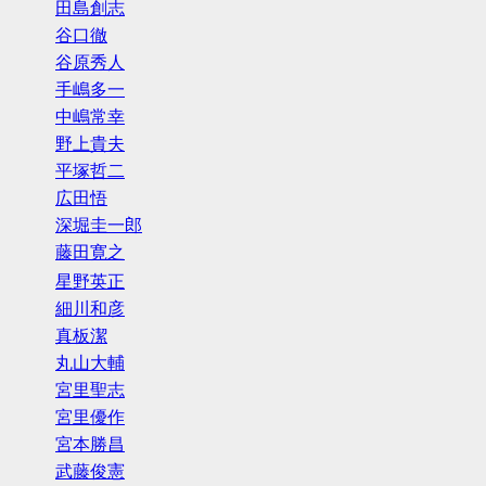
田島創志
谷口徹
谷原秀人
手嶋多一
中嶋常幸
野上貴夫
平塚哲二
広田悟
深堀圭一郎
藤田寛之
星野英正
細川和彦
真板潔
丸山大輔
宮里聖志
宮里優作
宮本勝昌
武藤俊憲