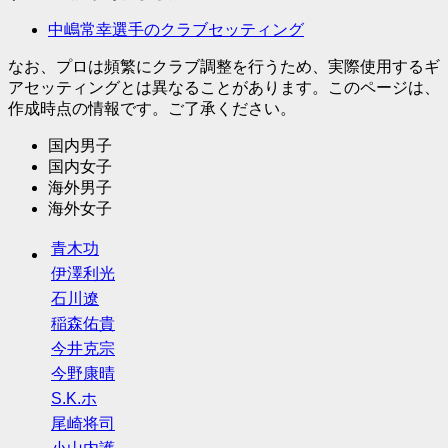
中嶋常幸選手のクラブセッティング
なお、プロは頻繁にクラブ調整を行うため、実際使用するギ
アセッティングとは異なることがあります。このページは、
作成時点の情報です。ご了承ください。
国内男子
国内女子
海外男子
海外女子
青木功
伊澤利光
石川遼
稲森佑貴
今井克宗
今野康晴
S.K.ホ
尾崎将司