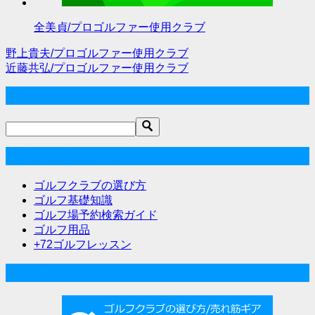
全美貞/プロゴルファー使用クラブ
野上貴夫/プロゴルファー使用クラブ
投
近藤共弘/プロゴルファー使用クラブ
稿
サイト内検索
ナ
ビ
ゲ
ゴルフな気分メニュー
ー
ゴルフクラブの選び方
シ
ゴルフ基礎知識
ゴルフ場予約検索ガイド
ョ
ゴルフ用品
ン
+72ゴルフレッスン
人気記事