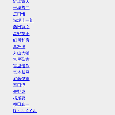
野上貴夫
平塚哲二
広田悟
深堀圭一郎
藤田寛之
星野英正
細川和彦
真板潔
丸山大輔
宮里聖志
宮里優作
宮本勝昌
武藤俊憲
室田淳
矢野東
横尾要
横田真一
D・スメイル