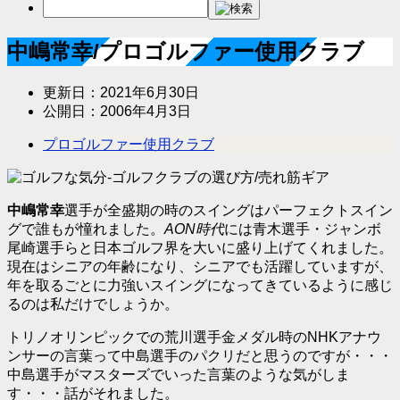
中嶋常幸/プロゴルファー使用クラブ
更新日：
2021年6月30日
公開日：
2006年4月3日
プロゴルファー使用クラブ
中嶋常幸
選手が全盛期の時のスイングはパーフェクトスイン
グで誰もが憧れました。
AON時代
には青木選手・ジャンボ
尾崎選手らと日本ゴルフ界を大いに盛り上げてくれました。
現在はシニアの年齢になり、シニアでも活躍していますが、
年を取るごとに力強いスイングになってきているように感じ
るのは私だけでしょうか。
トリノオリンピックでの荒川選手金メダル時のNHKアナウ
ンサーの言葉って中島選手のパクリだと思うのですが・・・
中島選手がマスターズでいった言葉のような気がしま
す・・・話がそれました。