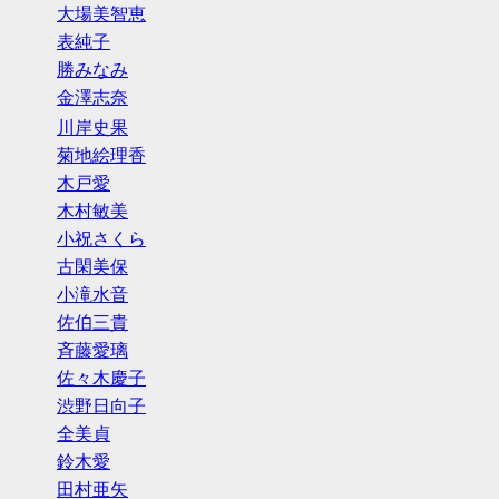
大場美智恵
表純子
勝みなみ
金澤志奈
川岸史果
菊地絵理香
木戸愛
木村敏美
小祝さくら
古閑美保
小滝水音
佐伯三貴
斉藤愛璃
佐々木慶子
渋野日向子
全美貞
鈴木愛
田村亜矢