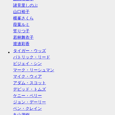
諸見里しのぶ
山口裕子
横峯さくら
葭葉ルミ
笠りつ子
若林舞衣子
渡邉彩香
タイガー・ウッズ
パトリック・リード
ビジェイ・シン
マーク・リーシュマン
マイク・ウィア
アダム・スコット
デビッド・トムズ
ケニー・ペリー
ジョン・デーリー
ベン・クレイン
丸山茂樹