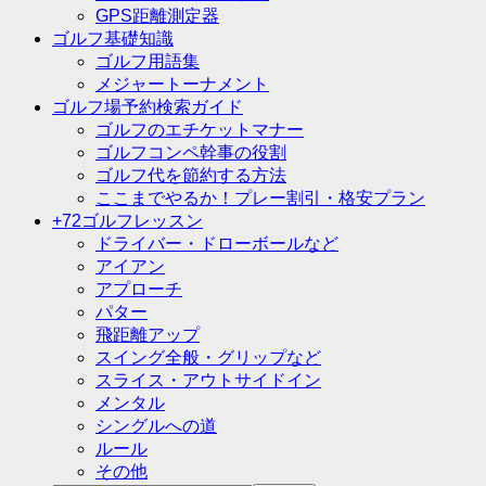
GPS距離測定器
ゴルフ基礎知識
ゴルフ用語集
メジャートーナメント
ゴルフ場予約検索ガイド
ゴルフのエチケットマナー
ゴルフコンペ幹事の役割
ゴルフ代を節約する方法
ここまでやるか！プレー割引・格安プラン
+72ゴルフレッスン
ドライバー・ドローボールなど
アイアン
アプローチ
パター
飛距離アップ
スイング全般・グリップなど
スライス・アウトサイドイン
メンタル
シングルへの道
ルール
その他