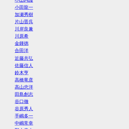
小山内護
小田龍一
加瀬秀樹
片山晋呉
川岸良兼
川原希
金鍾徳
合田洋
近藤共弘
佐藤信人
鈴木亨
高橋竜彦
高山忠洋
田島創志
谷口徹
谷原秀人
手嶋多一
中嶋常幸