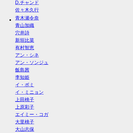
D.チャンド
佐々木久行
青木瀬令奈
青山加織
穴井詩
新垣比菜
有村智恵
アン・シネ
アン・ソンジュ
飯島茜
李知姫
イ・ボミ
イ・ミニョン
上田桃子
上原彩子
エイミー・コガ
大里桃子
大山志保