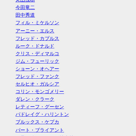
今田竜二
田中秀道
フィル・ミケルソン
アーニー・エルス
フレッド・カプルス
ルーク・ドナルド
クリス・ディマルコ
ジム・フューリック
ショーン・オヘアー
フレッド・ファンク
セルヒオ・ガルシア
コリン・モンゴメリー
ダレン・クラーク
レティーフ・グーセン
パドレイグ・ハリントン
ブルックス・ケプカ
バート・ブライアント