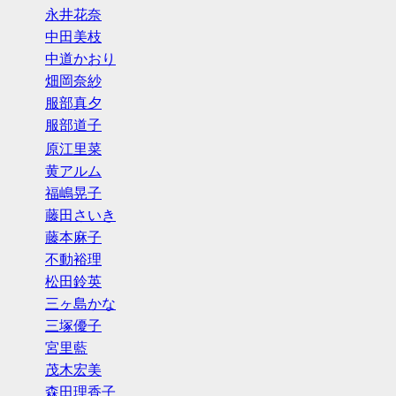
永井花奈
中田美枝
中道かおり
畑岡奈紗
服部真夕
服部道子
原江里菜
黄アルム
福嶋晃子
藤田さいき
藤本麻子
不動裕理
松田鈴英
三ヶ島かな
三塚優子
宮里藍
茂木宏美
森田理香子