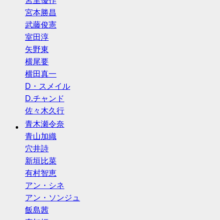
宮里優作
宮本勝昌
武藤俊憲
室田淳
矢野東
横尾要
横田真一
D・スメイル
D.チャンド
佐々木久行
青木瀬令奈
青山加織
穴井詩
新垣比菜
有村智恵
アン・シネ
アン・ソンジュ
飯島茜