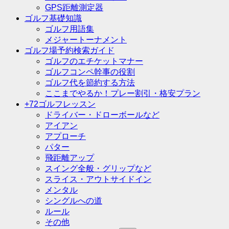
GPS距離測定器
ゴルフ基礎知識
ゴルフ用語集
メジャートーナメント
ゴルフ場予約検索ガイド
ゴルフのエチケットマナー
ゴルフコンペ幹事の役割
ゴルフ代を節約する方法
ここまでやるか！プレー割引・格安プラン
+72ゴルフレッスン
ドライバー・ドローボールなど
アイアン
アプローチ
パター
飛距離アップ
スイング全般・グリップなど
スライス・アウトサイドイン
メンタル
シングルへの道
ルール
その他