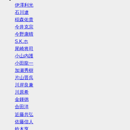
伊澤利光
石川遼
稲森佑貴
今井克宗
今野康晴
S.K.ホ
尾崎将司
小山内護
小田龍一
加瀬秀樹
片山晋呉
川岸良兼
川原希
金鍾徳
合田洋
近藤共弘
佐藤信人
鈴木亨