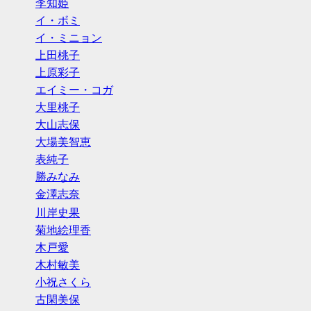
李知姫
イ・ボミ
イ・ミニョン
上田桃子
上原彩子
エイミー・コガ
大里桃子
大山志保
大場美智恵
表純子
勝みなみ
金澤志奈
川岸史果
菊地絵理香
木戸愛
木村敏美
小祝さくら
古閑美保