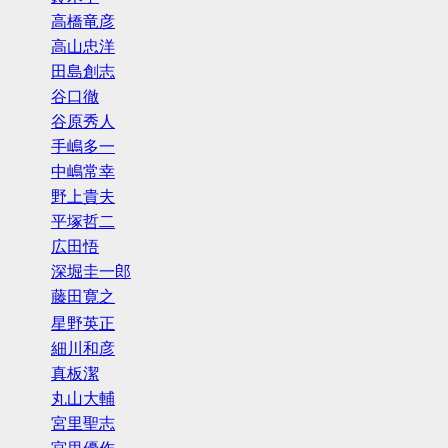
高橋竜彦
高山忠洋
田島創志
谷口徹
谷原秀人
手嶋多一
中嶋常幸
野上貴夫
平塚哲二
広田悟
深堀圭一郎
藤田寛之
星野英正
細川和彦
真板潔
丸山大輔
宮里聖志