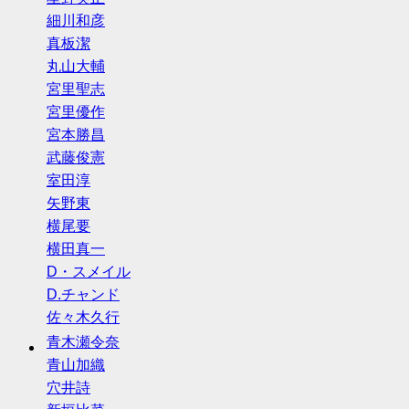
細川和彦
真板潔
丸山大輔
宮里聖志
宮里優作
宮本勝昌
武藤俊憲
室田淳
矢野東
横尾要
横田真一
D・スメイル
D.チャンド
佐々木久行
青木瀬令奈
青山加織
穴井詩