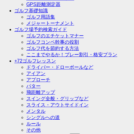
GPS距離測定器
ゴルフ基礎知識
ゴルフ用語集
メジャートーナメント
ゴルフ場予約検索ガイド
ゴルフのエチケットマナー
ゴルフコンペ幹事の役割
ゴルフ代を節約する方法
ここまでやるか！プレー割引・格安プラン
+72ゴルフレッスン
ドライバー・ドローボールなど
アイアン
アプローチ
パター
飛距離アップ
スイング全般・グリップなど
スライス・アウトサイドイン
メンタル
シングルへの道
ルール
その他