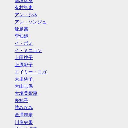
新垣比菜
有村智恵
アン・シネ
アン・ソンジュ
飯島茜
李知姫
イ・ボミ
イ・ミニョン
上田桃子
上原彩子
エイミー・コガ
大里桃子
大山志保
大場美智恵
表純子
勝みなみ
金澤志奈
川岸史果