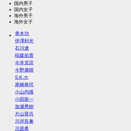
国内男子
国内女子
海外男子
海外女子
青木功
伊澤利光
石川遼
稲森佑貴
今井克宗
今野康晴
S.K.ホ
尾崎将司
小山内護
小田龍一
加瀬秀樹
片山晋呉
川岸良兼
川原希