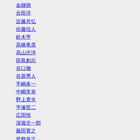
金鍾徳
合田洋
近藤共弘
佐藤信人
鈴木亨
高橋竜彦
高山忠洋
田島創志
谷口徹
谷原秀人
手嶋多一
中嶋常幸
野上貴夫
平塚哲二
広田悟
深堀圭一郎
藤田寛之
星野英正