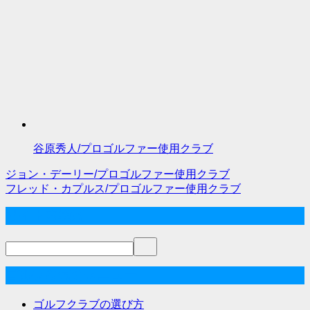
谷原秀人/プロゴルファー使用クラブ
ジョン・デーリー/プロゴルファー使用クラブ
投
フレッド・カプルス/プロゴルファー使用クラブ
稿
サイト内検索
ナ
ビ
ゲ
ゴルフな気分メニュー
ー
ゴルフクラブの選び方