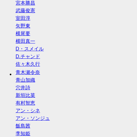
宮本勝昌
武藤俊憲
室田淳
矢野東
横尾要
横田真一
D・スメイル
D.チャンド
佐々木久行
青木瀬令奈
青山加織
穴井詩
新垣比菜
有村智恵
アン・シネ
アン・ソンジュ
飯島茜
李知姫