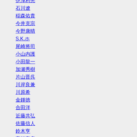
伊澤利光
石川遼
稲森佑貴
今井克宗
今野康晴
S.K.ホ
尾崎将司
小山内護
小田龍一
加瀬秀樹
片山晋呉
川岸良兼
川原希
金鍾徳
合田洋
近藤共弘
佐藤信人
鈴木亨