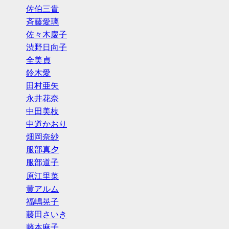
佐伯三貴
斉藤愛璃
佐々木慶子
渋野日向子
全美貞
鈴木愛
田村亜矢
永井花奈
中田美枝
中道かおり
畑岡奈紗
服部真夕
服部道子
原江里菜
黄アルム
福嶋晃子
藤田さいき
藤本麻子