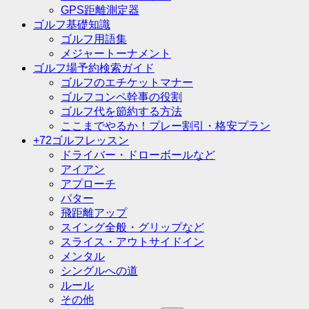
GPS距離測定器
ゴルフ基礎知識
ゴルフ用語集
メジャートーナメント
ゴルフ場予約検索ガイド
ゴルフのエチケットマナー
ゴルフコンペ幹事の役割
ゴルフ代を節約する方法
ここまでやるか！プレー割引・格安プラン
+72ゴルフレッスン
ドライバー・ドローボールなど
アイアン
アプローチ
パター
飛距離アップ
スイング全般・グリップなど
スライス・アウトサイドイン
メンタル
シングルへの道
ルール
その他