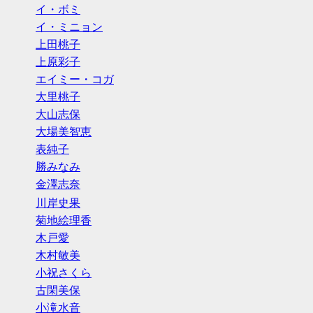
イ・ボミ
イ・ミニョン
上田桃子
上原彩子
エイミー・コガ
大里桃子
大山志保
大場美智恵
表純子
勝みなみ
金澤志奈
川岸史果
菊地絵理香
木戸愛
木村敏美
小祝さくら
古閑美保
小滝水音