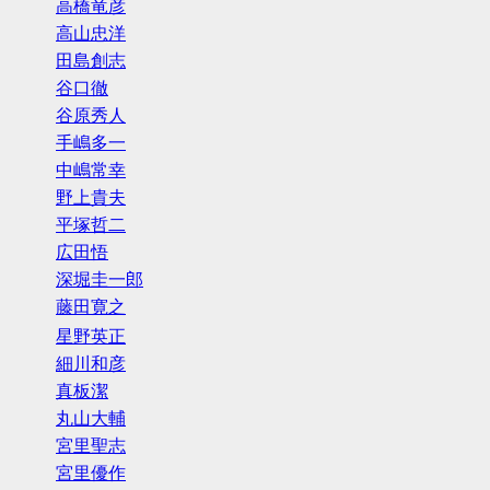
高橋竜彦
高山忠洋
田島創志
谷口徹
谷原秀人
手嶋多一
中嶋常幸
野上貴夫
平塚哲二
広田悟
深堀圭一郎
藤田寛之
星野英正
細川和彦
真板潔
丸山大輔
宮里聖志
宮里優作