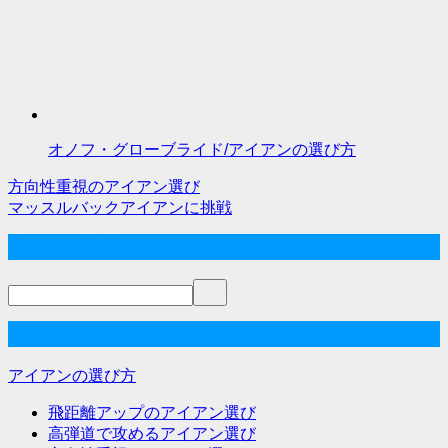
オノフ・グローブライド/アイアンの選び方
方向性重視のアイアン選び
投
マッスルバックアイアンに挑戦
稿
サイト内検索
ナ
ビ
ゲ
アイアンの選び方
ー
アイアンの選び方
シ
飛距離アップのアイアン選び
ョ
高弾道で攻めるアイアン選び