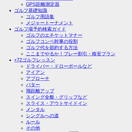
GPS距離測定器
ゴルフ基礎知識
ゴルフ用語集
メジャートーナメント
ゴルフ場予約検索ガイド
ゴルフのエチケットマナー
ゴルフコンペ幹事の役割
ゴルフ代を節約する方法
ここまでやるか！プレー割引・格安プラン
+72ゴルフレッスン
ドライバー・ドローボールなど
アイアン
アプローチ
パター
飛距離アップ
スイング全般・グリップなど
スライス・アウトサイドイン
メンタル
シングルへの道
ルール
その他