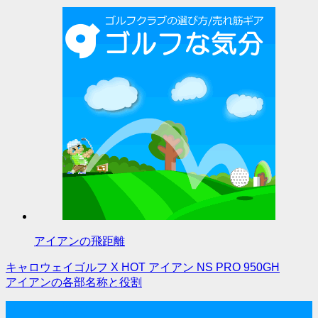
アイアンの飛距離
キャロウェイゴルフ X HOT アイアン NS PRO 950GH
投
アイアンの各部名称と役割
稿
サイト内検索