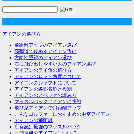
ナ
ビ
アイアンの選び方
ゲ
ー
アイアンの選び方
シ
飛距離アップのアイアン選び
ョ
高弾道で攻めるアイアン選び
方向性重視のアイアン選び
ン
右に飛び出しやすい人のアイアン選び
アイアンのライ角の選び方
アイアンのロフト角度について
アイアンのシャフトについて
アイアンの各部名称と役割
アイアンのスペックの読み方
マッスルバックアイアンに挑戦
飛び系アイアンで飛距離アップ
こんなゴルファーにおすすめの中空アイアン
アイアンの飛距離
所有感は最強のマッスルバック
三浦技研のアイアンについて