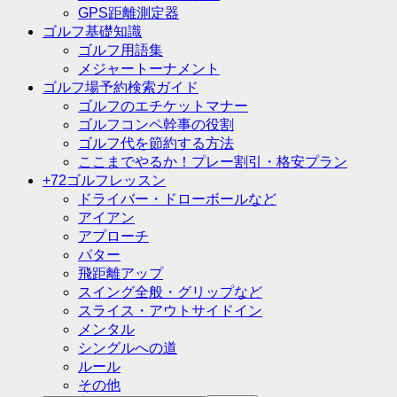
GPS距離測定器
ゴルフ基礎知識
ゴルフ用語集
メジャートーナメント
ゴルフ場予約検索ガイド
ゴルフのエチケットマナー
ゴルフコンペ幹事の役割
ゴルフ代を節約する方法
ここまでやるか！プレー割引・格安プラン
+72ゴルフレッスン
ドライバー・ドローボールなど
アイアン
アプローチ
パター
飛距離アップ
スイング全般・グリップなど
スライス・アウトサイドイン
メンタル
シングルへの道
ルール
その他