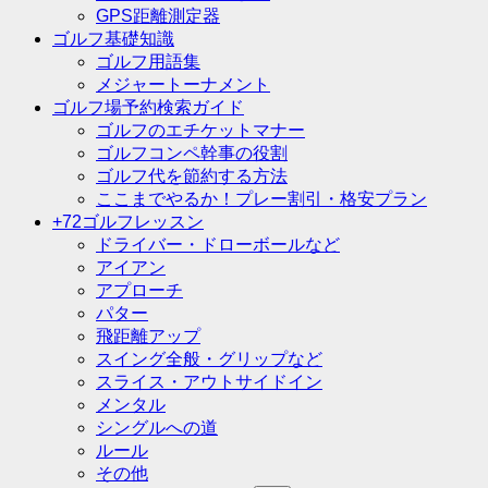
GPS距離測定器
ゴルフ基礎知識
ゴルフ用語集
メジャートーナメント
ゴルフ場予約検索ガイド
ゴルフのエチケットマナー
ゴルフコンペ幹事の役割
ゴルフ代を節約する方法
ここまでやるか！プレー割引・格安プラン
+72ゴルフレッスン
ドライバー・ドローボールなど
アイアン
アプローチ
パター
飛距離アップ
スイング全般・グリップなど
スライス・アウトサイドイン
メンタル
シングルへの道
ルール
その他