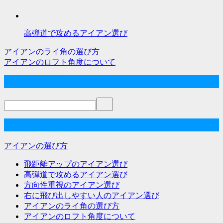
高弾道で攻めるアイアン選び
アイアンのライ角の選び方
投
アイアンのロフト角度について
稿
サイト内検索
ナ
ビ
ゲ
アイアンの選び方
ー
アイアンの選び方
シ
飛距離アップのアイアン選び
ョ
高弾道で攻めるアイアン選び
方向性重視のアイアン選び
ン
右に飛び出しやすい人のアイアン選び
アイアンのライ角の選び方
アイアンのロフト角度について