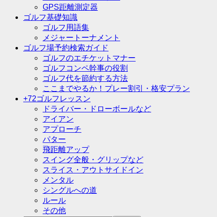
GPS距離測定器
ゴルフ基礎知識
ゴルフ用語集
メジャートーナメント
ゴルフ場予約検索ガイド
ゴルフのエチケットマナー
ゴルフコンペ幹事の役割
ゴルフ代を節約する方法
ここまでやるか！プレー割引・格安プラン
+72ゴルフレッスン
ドライバー・ドローボールなど
アイアン
アプローチ
パター
飛距離アップ
スイング全般・グリップなど
スライス・アウトサイドイン
メンタル
シングルへの道
ルール
その他