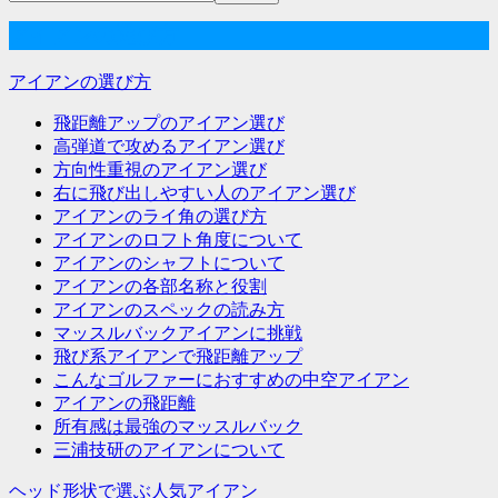
ー
アイアンの選び方
シ
アイアンの選び方
ョ
飛距離アップのアイアン選び
ン
高弾道で攻めるアイアン選び
方向性重視のアイアン選び
右に飛び出しやすい人のアイアン選び
アイアンのライ角の選び方
アイアンのロフト角度について
アイアンのシャフトについて
アイアンの各部名称と役割
アイアンのスペックの読み方
マッスルバックアイアンに挑戦
飛び系アイアンで飛距離アップ
こんなゴルファーにおすすめの中空アイアン
アイアンの飛距離
所有感は最強のマッスルバック
三浦技研のアイアンについて
ヘッド形状で選ぶ人気アイアン