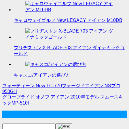
キャロウェイゴルフ New LEGACY アイアン M10DB
ブリヂストン X-BLADE 703 アイアン ダイナミックゴ
ールド
キャスコ/アイアンの選び方
フォーティーン New TC-770フォージドアイアン NSプロ
投
950GH
グローブライド オノフ アイアン 2010年モデル スムースキ
稿
ックMP-510I
ナ
サイト内検索
ビ
ゲ