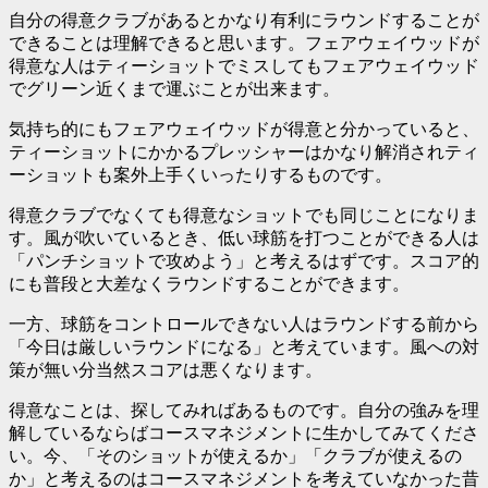
自分の得意クラブがあるとかなり有利にラウンドすることが
できることは理解できると思います。フェアウェイウッドが
得意な人はティーショットでミスしてもフェアウェイウッド
でグリーン近くまで運ぶことが出来ます。
気持ち的にもフェアウェイウッドが得意と分かっていると、
ティーショットにかかるプレッシャーはかなり解消されティ
ーショットも案外上手くいったりするものです。
得意クラブでなくても得意なショットでも同じことになりま
す。風が吹いているとき、低い球筋を打つことができる人は
「パンチショットで攻めよう」と考えるはずです。スコア的
にも普段と大差なくラウンドすることができます。
一方、球筋をコントロールできない人はラウンドする前から
「今日は厳しいラウンドになる」と考えています。風への対
策が無い分当然スコアは悪くなります。
得意なことは、探してみればあるもの
です。自分の強みを理
解しているならばコースマネジメントに生かしてみてくださ
い。今、「そのショットが使えるか」「クラブが使えるの
か」と考えるのはコースマネジメントを考えていなかった昔