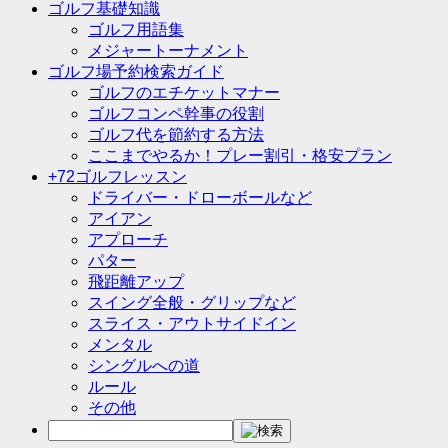
ゴルフ基礎知識
ゴルフ用語集
メジャートーナメント
ゴルフ場予約検索ガイド
ゴルフのエチケットマナー
ゴルフコンペ幹事の役割
ゴルフ代を節約する方法
ここまでやるか！プレー割引・格安プラン
+72ゴルフレッスン
ドライバー・ドローボールなど
アイアン
アプローチ
パター
飛距離アップ
スイング全般・グリップなど
スライス・アウトサイドイン
メンタル
シングルへの道
ルール
その他