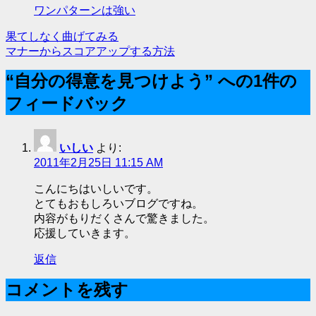
ワンパターンは強い
果てしなく曲げてみる
投
マナーからスコアアップする方法
稿
“自分の得意を見つけよう” への1件の
ナ
フィードバック
ビ
ゲ
いしい
より:
ー
2011年2月25日 11:15 AM
シ
こんにちはいしいです。
とてもおもしろいブログですね。
ョ
内容がもりだくさんで驚きました。
ン
応援していきます。
返信
コメントを残す