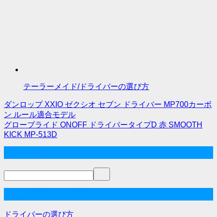
テーラーメイド/ドライバーの選び方
ダンロップ XXIO ゼクシオ セブン ドライバー MP700カーボ
投
ン ルール適合モデル
グローブライド ONOFF ドライバータイプD 赤 SMOOTH
稿
KICK MP-513D
ナ
サイト内検索
ビ
ゲ
ー
ドライバーの選び方
シ
ドライバーの選び方