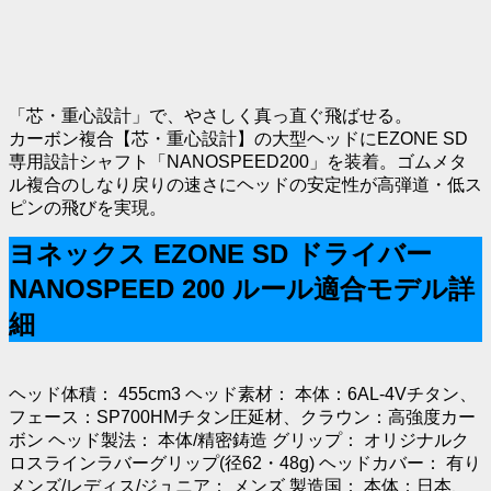
「芯・重心設計」で、やさしく真っ直ぐ飛ばせる。
カーボン複合【芯・重心設計】の大型ヘッドにEZONE SD
専用設計シャフト「NANOSPEED200」を装着。ゴムメタ
ル複合のしなり戻りの速さにヘッドの安定性が高弾道・低ス
ピンの飛びを実現。
ヨネックス EZONE SD ドライバー
NANOSPEED 200 ルール適合モデル詳
細
ヘッド体積： 455cm3 ヘッド素材： 本体：6AL-4Vチタン、
フェース：SP700HMチタン圧延材、クラウン：高強度カー
ボン ヘッド製法： 本体/精密鋳造 グリップ： オリジナルク
ロスラインラバーグリップ(径62・48g) ヘッドカバー： 有り
メンズ/レディス/ジュニア： メンズ 製造国： 本体：日本、