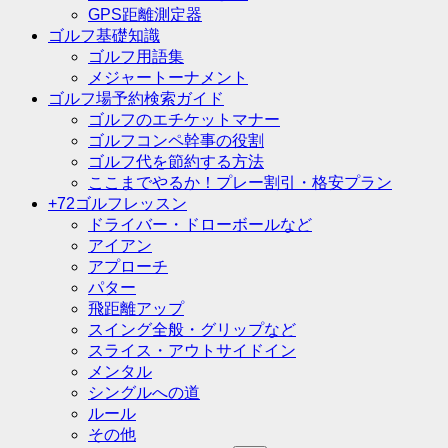
GPS距離測定器
ゴルフ基礎知識
ゴルフ用語集
メジャートーナメント
ゴルフ場予約検索ガイド
ゴルフのエチケットマナー
ゴルフコンペ幹事の役割
ゴルフ代を節約する方法
ここまでやるか！プレー割引・格安プラン
+72ゴルフレッスン
ドライバー・ドローボールなど
アイアン
アプローチ
パター
飛距離アップ
スイング全般・グリップなど
スライス・アウトサイドイン
メンタル
シングルへの道
ルール
その他