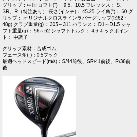
グリップ：中国 ロフト(°)： 9.5、10.5 フレックス： S、
SR、R（特注あり） 長さ(インチ)： 45.25 ライ角(°)： 60 グ
リップ： オリジナルクロスラインラバーグリップ(径62・
48g) クラブ重量(g)： 305～311 バランス： D1～D1.5 シャ
フト重量(g)： 56～62 シャフトトルク： 4.6 キックポイン
ト： 中調子
グリップ素材：合成ゴム
フェース角(°)：0.5フック
最適ヘッドスピード(m/s)：S/44前後、SR/41前後、R/38前
後