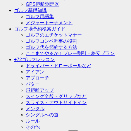
GPS距離測定器
ゴルフ基礎知識
ゴルフ用語集
メジャートーナメント
ゴルフ場予約検索ガイド
ゴルフのエチケットマナー
ゴルフコンペ幹事の役割
ゴルフ代を節約する方法
ここまでやるか！プレー割引・格安プラン
+72ゴルフレッスン
ドライバー・ドローボールなど
アイアン
アプローチ
パター
飛距離アップ
スイング全般・グリップなど
スライス・アウトサイドイン
メンタル
シングルへの道
ルール
その他