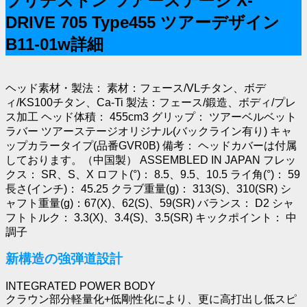
ブリヂストン ツアーステージ X-
DRIVE 705 Type455 ツアーデザイン
B11-01w詳細
ヘッド素材・製法： 素材：フェース/VLチタン、ボデ
ィ/KS100チタン、Ca-Ti 製法：フェース/鍛造、ボディ/プレ
ス加工 ヘッド体積： 455cm3 グリップ： ツアーベルベット
ラバー ツアーステージオリジナル(バックライン有り) キャ
ップカラータイプ(品番GVR0B) 備考： ヘッドカバーは付属
しております。（中国製） ASSEMBLED IN JAPAN フレッ
クス： SR、S、X ロフト(°)： 8.5、9.5、10.5 ライ角(°)： 59
長さ(インチ)： 45.25 クラブ重量(g)： 313(S)、310(SR) シ
ャフト重量(g)：67(X)、62(S)、59(SR) バランス： D2 シャ
フトトルク： 3.3(X)、3.4(S)、3.5(SR) キックポイント： 中
調子
新構造の強弾道設計
INTEGRATED POWER BODY
クラウン部分軽量化+低剛性化により、更に高打出し低スピ