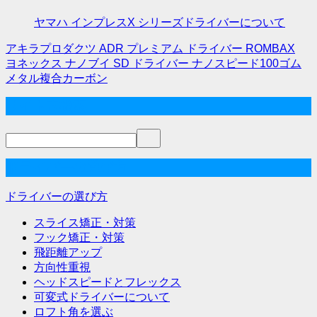
ヤマハ インプレスX シリーズドライバーについて
アキラプロダクツ ADR プレミアム ドライバー ROMBAX
投
ヨネックス ナノブイ SD ドライバー ナノスピード100ゴム
メタル複合カーボン
稿
サイト内検索
ナ
ビ
ゲ
ドライバーの選び方
ー
シ
ドライバーの選び方
ョ
スライス矯正・対策
フック矯正・対策
ン
飛距離アップ
方向性重視
ヘッドスピードとフレックス
可変式ドライバーについて
ロフト角を選ぶ