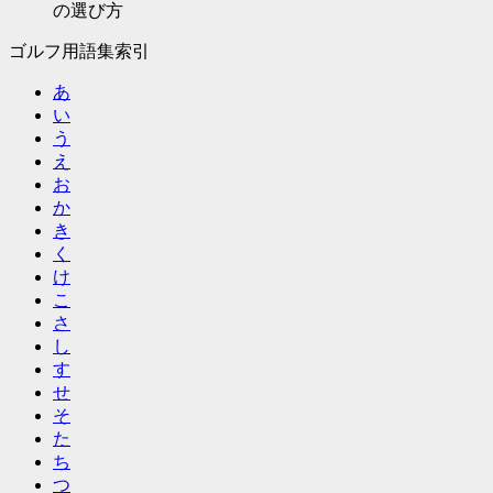
の選び方
ゴルフ用語集索引
あ
い
う
え
お
か
き
く
け
こ
さ
し
す
せ
そ
た
ち
つ