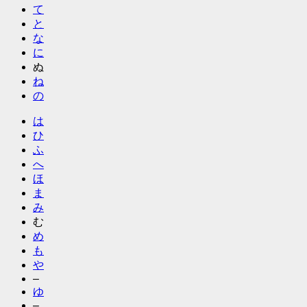
て
と
な
に
ぬ
ね
の
は
ひ
ふ
へ
ほ
ま
み
む
め
も
や
–
ゆ
–