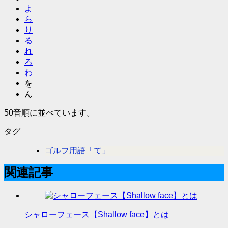
よ
ら
り
る
れ
ろ
わ
を
ん
50音順に並べています。
タグ
ゴルフ用語「て」
関連記事
シャローフェース【Shallow face】とは