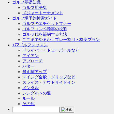
ゴルフ基礎知識
ゴルフ用語集
メジャートーナメント
ゴルフ場予約検索ガイド
ゴルフのエチケットマナー
ゴルフコンペ幹事の役割
ゴルフ代を節約する方法
ここまでやるか！プレー割引・格安プラン
+72ゴルフレッスン
ドライバー・ドローボールなど
アイアン
アプローチ
パター
飛距離アップ
スイング全般・グリップなど
スライス・アウトサイドイン
メンタル
シングルへの道
ルール
その他