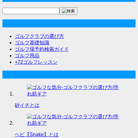
ナ
ビ
ゴルフな気分メニュー
ゲ
ー
ゴルフクラブの選び方
ゴルフ基礎知識
シ
ゴルフ場予約検索ガイド
ョ
ゴルフ用品
+72ゴルフレッスン
ン
人気記事
砂イチとは
ヘビ【Snake】とは