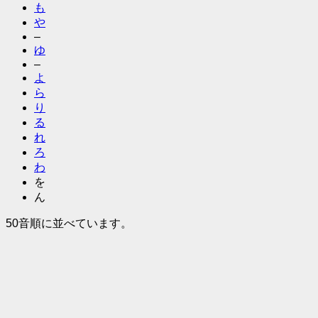
も
や
–
ゆ
–
よ
ら
り
る
れ
ろ
わ
を
ん
50音順に並べています。