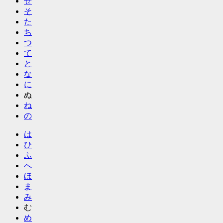
せ
そ
た
ち
つ
て
と
な
に
ぬ
ね
の
は
ひ
ふ
へ
ほ
ま
み
む
め