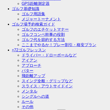
GPS距離測定器
ゴルフ基礎知識
ゴルフ用語集
メジャートーナメント
ゴルフ場予約検索ガイド
ゴルフのエチケットマナー
ゴルフコンペ幹事の役割
ゴルフ代を節約する方法
ここまでやるか！プレー割引・格安プラン
+72ゴルフレッスン
ドライバー・ドローボールなど
アイアン
アプローチ
パター
飛距離アップ
スイング全般・グリップなど
スライス・アウトサイドイン
メンタル
シングルへの道
ルール
その他