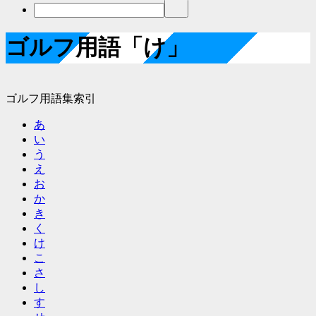
ゴルフ用語「け」
ゴルフ用語集索引
あ
い
う
え
お
か
き
く
け
こ
さ
し
す