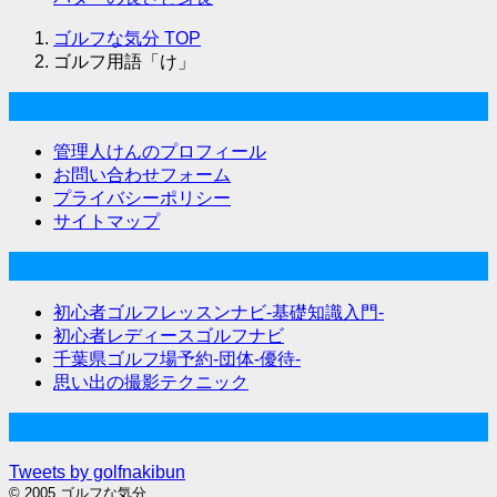
ゴルフな気分
TOP
ゴルフ用語「け」
ゴルフな気分について
管理人けんのプロフィール
お問い合わせフォーム
プライバシーポリシー
サイトマップ
関連サイト
初心者ゴルフレッスンナビ-基礎知識入門-
初心者レディースゴルフナビ
千葉県ゴルフ場予約-団体-優待-
思い出の撮影テクニック
Twitter始めました
Tweets by golfnakibun
© 2005 ゴルフな気分