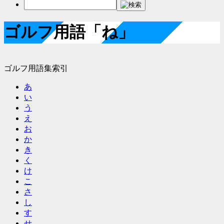
ゴルフ用語「ね」
ゴルフ用語集索引
あ
い
う
え
お
か
き
く
け
こ
さ
し
す
せ