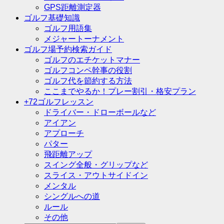
GPS距離測定器
ゴルフ基礎知識
ゴルフ用語集
メジャートーナメント
ゴルフ場予約検索ガイド
ゴルフのエチケットマナー
ゴルフコンペ幹事の役割
ゴルフ代を節約する方法
ここまでやるか！プレー割引・格安プラン
+72ゴルフレッスン
ドライバー・ドローボールなど
アイアン
アプローチ
パター
飛距離アップ
スイング全般・グリップなど
スライス・アウトサイドイン
メンタル
シングルへの道
ルール
その他