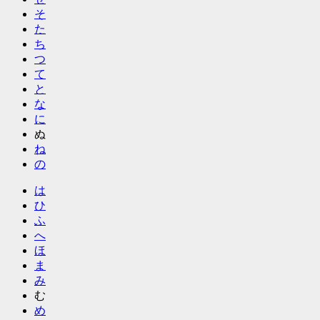
そ
た
ち
つ
て
と
な
に
ぬ
ね
の
は
ひ
ふ
へ
ほ
ま
み
む
め