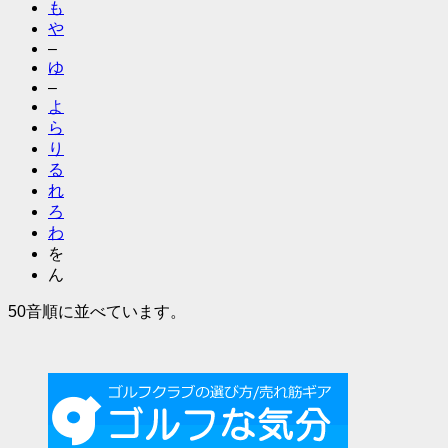
も
や
–
ゆ
–
よ
ら
り
る
れ
ろ
わ
を
ん
50音順に並べています。