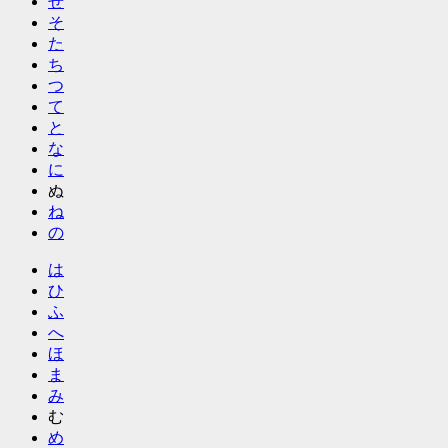
せ
そ
た
ち
つ
て
と
な
に
ぬ
ね
の
は
ひ
ふ
へ
ほ
ま
み
む
め