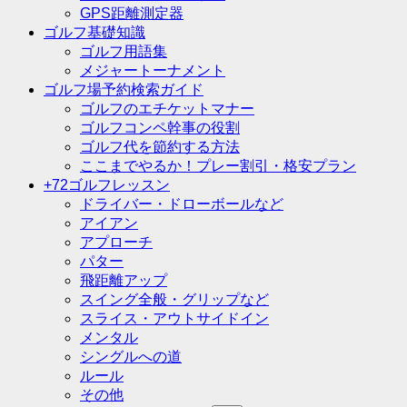
GPS距離測定器
ゴルフ基礎知識
ゴルフ用語集
メジャートーナメント
ゴルフ場予約検索ガイド
ゴルフのエチケットマナー
ゴルフコンペ幹事の役割
ゴルフ代を節約する方法
ここまでやるか！プレー割引・格安プラン
+72ゴルフレッスン
ドライバー・ドローボールなど
アイアン
アプローチ
パター
飛距離アップ
スイング全般・グリップなど
スライス・アウトサイドイン
メンタル
シングルへの道
ルール
その他