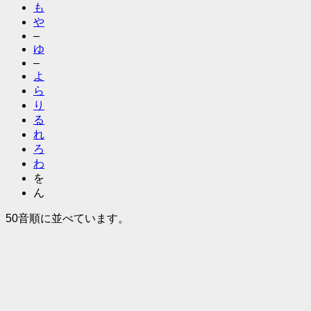
も
や
–
ゆ
–
よ
ら
り
る
れ
ろ
わ
を
ん
50音順に並べています。