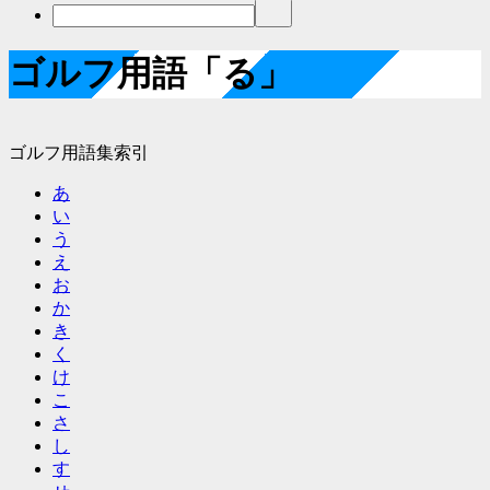
ゴルフ用語「る」
ゴルフ用語集索引
あ
い
う
え
お
か
き
く
け
こ
さ
し
す