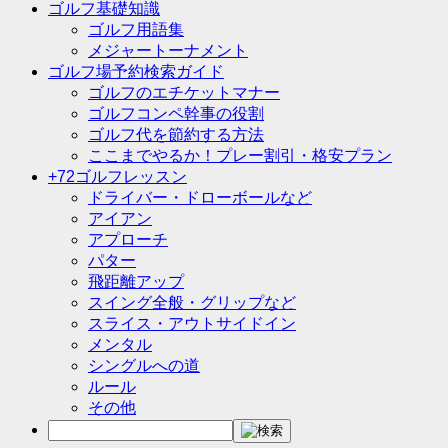
ゴルフ基礎知識
ゴルフ用語集
メジャートーナメント
ゴルフ場予約検索ガイド
ゴルフのエチケットマナー
ゴルフコンペ幹事の役割
ゴルフ代を節約する方法
ここまでやるか！プレー割引・格安プラン
+72ゴルフレッスン
ドライバー・ドローボールなど
アイアン
アプローチ
パター
飛距離アップ
スイング全般・グリップなど
スライス・アウトサイドイン
メンタル
シングルへの道
ルール
その他