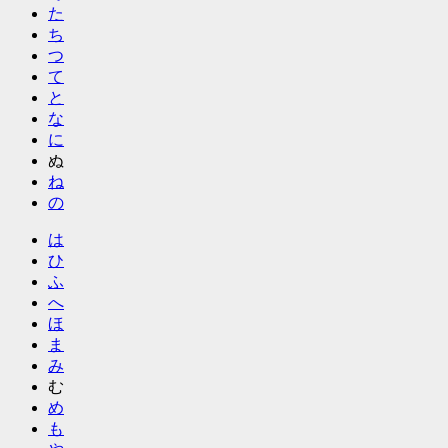
た
ち
つ
て
と
な
に
ぬ
ね
の
は
ひ
ふ
へ
ほ
ま
み
む
め
も