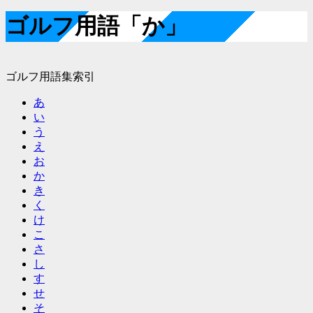
ゴルフ用語「か」
ゴルフ用語集索引
あ
い
う
え
お
か
き
く
け
こ
さ
し
す
せ
そ