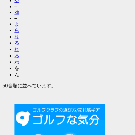
や
–
ゆ
–
よ
ら
り
る
れ
ろ
わ
を
ん
50音順に並べています。