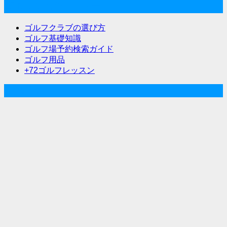
ゲ
ゴルフな気分メニュー
ー
ゴルフクラブの選び方
シ
ゴルフ基礎知識
ゴルフ場予約検索ガイド
ョ
ゴルフ用品
ン
+72ゴルフレッスン
人気記事