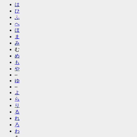
は
ひ
ふ
へ
ほ
ま
み
む
め
も
や
–
ゆ
–
よ
ら
り
る
れ
ろ
わ