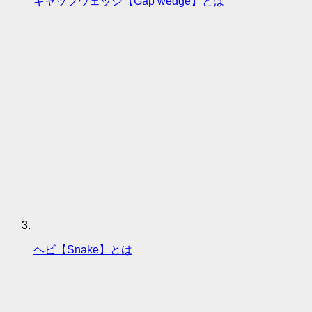
ギャップウェッジ【Gap wedge】とは
ヘビ【Snake】とは