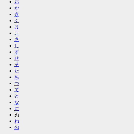
お
か
き
く
け
こ
さ
し
す
せ
そ
た
ち
つ
て
と
な
に
ぬ
ね
の