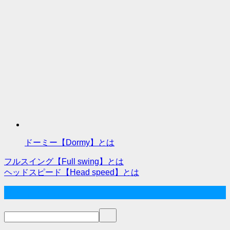
ドーミー【Dormy】とは
フルスイング【Full swing】とは
投
ヘッドスピード【Head speed】とは
稿
サイト内検索
ナ
ビ