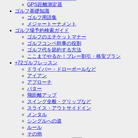
GPS距離測定器
ゴルフ基礎知識
ゴルフ用語集
メジャートーナメント
ゴルフ場予約検索ガイド
ゴルフのエチケットマナー
ゴルフコンペ幹事の役割
ゴルフ代を節約する方法
ここまでやるか！プレー割引・格安プラン
+72ゴルフレッスン
ドライバー・ドローボールなど
アイアン
アプローチ
パター
飛距離アップ
スイング全般・グリップなど
スライス・アウトサイドイン
メンタル
シングルへの道
ルール
その他