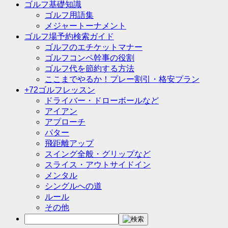
ゴルフ基礎知識
ゴルフ用語集
メジャートーナメント
ゴルフ場予約検索ガイド
ゴルフのエチケットマナー
ゴルフコンペ幹事の役割
ゴルフ代を節約する方法
ここまでやるか！プレー割引・格安プラン
+72ゴルフレッスン
ドライバー・ドローボールなど
アイアン
アプローチ
パター
飛距離アップ
スイング全般・グリップなど
スライス・アウトサイドイン
メンタル
シングルへの道
ルール
その他