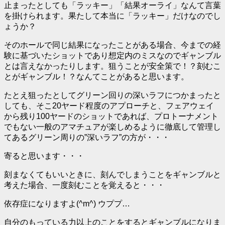
止まったとしても「ラッキー」「結果オーライ」なんて言葉
を掛けられます。果たして本当に「ラッキー」だけなのでし
ょうか？
そのホールで同じ結果になったことがある場合、今までの経
験に基づいたショットであり想定内のミスなのでギャンブル
とは言えなかったりします。狙うことが安全策で！？刻むこ
とがギャンブル！？なんてことがあると思います。
たとえ狙ったとしてグリーン回りの深いラフにつかまったと
しても、そこ20ヤード程度のアプローチと、フェアウェイ
から残り100ヤードのショットであれば、プロトーナメント
でもない一般のアマチュアが楽しめるように徹底して管理し
てあるグリーン周りの”
深いラフ
”の方が・・・
寄る
と思います・・・
刻まなくてもいいときに、刻んでしまうことをギャンブルと
考えた場合、一度刻むことを覚えると・・・
依存症になりますよ
(^m^) ウププ…
自分のもっている力以上のことをするとギャンブルになりま