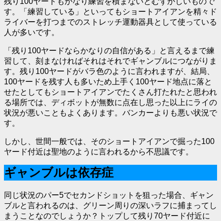
残り100ヤードもかなり練習を積まないとむずかしいもので
す。「練習している」といってもショートアイアンを精々ド
ライバーを打つまでのストレッチ運動器具として使っている
人が多いです。
「残り100ヤードならかなりの自信がある」と言えるまで練
習して、刻まなければそれはそれでギャンブルにつながりま
す。残り100ヤードがバラ色のように言われますが、結局、
100ヤードを残す人も多いため上手く100ヤード地点に落と
せたとしてもショートアイアンでたくさん打たれたと思われ
る場所では、
ディボットが無数に点在し思った以上にライの
状況が悪い
こともよくあります。バンカーよりも悪い状況で
す。
しかし、
世間一般では、そのショートアイアンで掘った100
ヤード付近は聖地のように言われるから不思議
です。
ギャンブルは依存症
同じ状況のパー5でセカンドショットを狙った場合、ギャン
ブルと言われるのは、グリーン周りの深いラフに捕まってし
まうことなのでしょうか？トップして残り70ヤード付近に