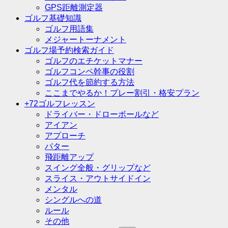
GPS距離測定器
ゴルフ基礎知識
ゴルフ用語集
メジャートーナメント
ゴルフ場予約検索ガイド
ゴルフのエチケットマナー
ゴルフコンペ幹事の役割
ゴルフ代を節約する方法
ここまでやるか！プレー割引・格安プラン
+72ゴルフレッスン
ドライバー・ドローボールなど
アイアン
アプローチ
パター
飛距離アップ
スイング全般・グリップなど
スライス・アウトサイドイン
メンタル
シングルへの道
ルール
その他