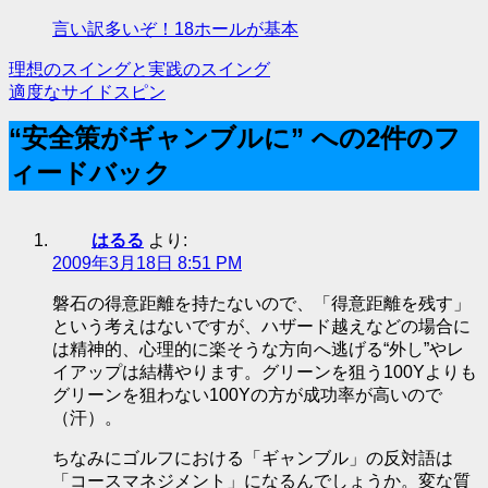
言い訳多いぞ！18ホールが基本
理想のスイングと実践のスイング
投
適度なサイドスピン
稿
“安全策がギャンブルに” への2件のフ
ナ
ィードバック
ビ
ゲ
はるる
より:
ー
2009年3月18日 8:51 PM
シ
磐石の得意距離を持たないので、「得意距離を残す」
という考えはないですが、ハザード越えなどの場合に
ョ
は精神的、心理的に楽そうな方向へ逃げる“外し”やレ
ン
イアップは結構やります。グリーンを狙う100Yよりも
グリーンを狙わない100Yの方が成功率が高いので
（汗）。
ちなみにゴルフにおける「ギャンブル」の反対語は
「コースマネジメント」になるんでしょうか。変な質