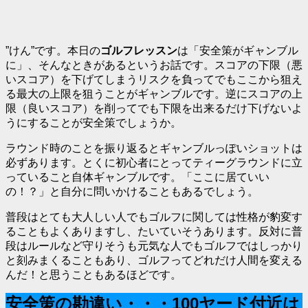
”けん”です。本日の
ゴルフレッスン
は「
安全策がギャンブル
に
」、そんなときがあるというお話です。スコアの下限（悪
いスコア）を下げてしまうリスクを負ってでもここから狙え
る最大の上限を狙うことがギャンブルです。逆にスコアの上
限（良いスコア）を削ってでも下限を出来るだけ下げないよ
うにすることが安全策でしょうか。
ラウンド時のことを振り返るとギャンブルっぽいショットは
必ずあります。とくに初心者にとってティーグラウンドに立
っていること自体ギャンブルです。「ここに居ていい
の！？」と自分に問いかけることもあるでしょう。
普段はとても大人しい人でもゴルフに関しては性格が豹変す
ることもよくありますし、たいてい
そうあります
。反対に普
段はルールなど守りそうも元気な人でもゴルフではしっかり
と刻みまくることもあり、ゴルフってどれだけ人間を変える
んだ！と思うこともあるほどです。
安全策の勘違い・・・100ヤード付近は