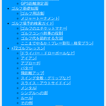
GPS距離測定器
ゴルフ基礎知識
ゴルフ用語集
メジャートーナメント
ゴルフ場予約検索ガイド
ゴルフのエチケットマナー
ゴルフコンペ幹事の役割
ゴルフ代を節約する方法
ここまでやるか！プレー割引・格安プラン
+72ゴルフレッスン
ドライバー・ドローボールなど
アイアン
アプローチ
パター
飛距離アップ
スイング全般・グリップなど
スライス・アウトサイドイン
メンタル
シングルへの道
ルール
その他