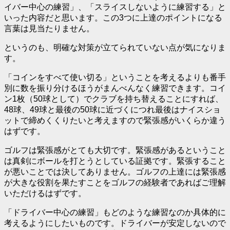
イバー中心の練習」、「スライスしないように練習する」と
いった内容だと思います。この3つに上達のポイントになる
言葉は見当たりません。
というのも、明確な対策が立てられていない点が気になりま
す。
「コインをすべて使い切る」ということを考えるよりも番手
別に数を振り分けるほうがまんべんなく練習できます。コイ
ン1枚（50球として）でクラブを持ち替えることにすれば、
48球、49球と最後の50球に近づくにつれ最後はナイスショ
ットで締めくくりたいと考えますので緊張感がいくらか違う
はずです。
ゴルフは
緊張感がとても大切
です。緊張感があるということ
は真剣にボールを打とうとしている証拠です。緊張すること
が悪いことでは決してありません。ゴルフの上達には緊張感
が大きな役割を果たすことをゴルフの経験者であればご理解
いただけるはずです。
「ドライバー中心の練習」もどのような練習なのか具体的に
考えるようにしたいものです。ドライバーが安定しないので