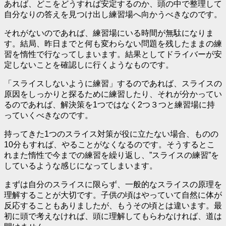
あれば、どこをどうすれば安定するのか、頭の中で整理して
自分なりの答えを見つけ出し練習場へ向かうべきなのです。
それがないのであれば、
練習場にいる時間が無駄
になりま
す。結局、昨日までと何も変わらない問題を残したままの練
習を惰性で行なってしまいます。結果としてドライバーが安
定しないことを確認しに行くようなものです。
「スライスしないように練習」するのであれば、スライスの
原因をしっかりと探るために練習したり、それが分かってい
るのであれば、
解決策を1つではなく2つ３つ
と練習場に持
っていくべきなのです。
持ってきた1つのスライス対策が役に立たない場合、ものの
10分もすれば、やることがなくなるのです。そうするとこ
れまた惰性で今までの練習を繰り返し、”スライスの練習”を
しているような感じになってしまいます。
まずは自分のスライスに限らず、一般的なスライスの原理を
理解することが大切です。子供の頃はやっていて自然に体が
反応することもありましたが、もうその頃とは違います。最
初に頭で考えなければ、頭に理解してもらわなければ、道は