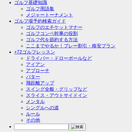
ゴルフ基礎知識
ゴルフ用語集
メジャートーナメント
ゴルフ場予約検索ガイド
ゴルフのエチケットマナー
ゴルフコンペ幹事の役割
ゴルフ代を節約する方法
ここまでやるか！プレー割引・格安プラン
+72ゴルフレッスン
ドライバー・ドローボールなど
アイアン
アプローチ
パター
飛距離アップ
スイング全般・グリップなど
スライス・アウトサイドイン
メンタル
シングルへの道
ルール
その他