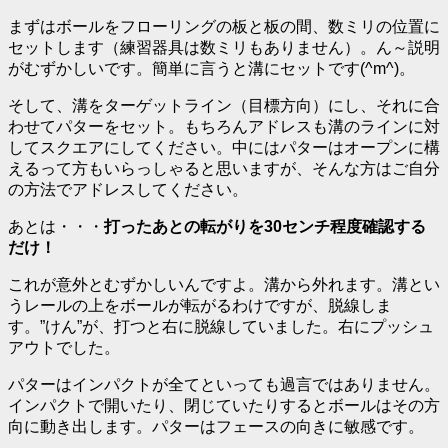
まずはボールをフローリングの板と板の間、数ミリの位置に
セットします（練習器具は数ミリもありません）。ん～説明
がむずかしいです。簡単に言うと溝にセットです(^m^)。
そして、溝をターゲットライン（目標方向）にし、それに合
わせてパターをセット。もちろんアドレスも溝のラインに対
してスクエアにしてください。中にはパターはオープンに構
えるって方もいらっしゃると思いますが、そんな方はご自分
の方法でアドレスしてください。
あとは・・・
打ったあとの転がりを30センチ程度確認する
だけ！
これが意外とむずかしいんですよ。溝から外れます。溝とい
うレールの上をボールが転がるわけですが、脱線しま
す。”けん”が、打つと右に脱線していました。右にプッシュ
アウトでした。
パターはインパクトが全てといっても過言ではありません。
インパクトで開いたり、閉じていたりするとボールはその方
向に動き出します。パターはフェースの向きに敏感です。