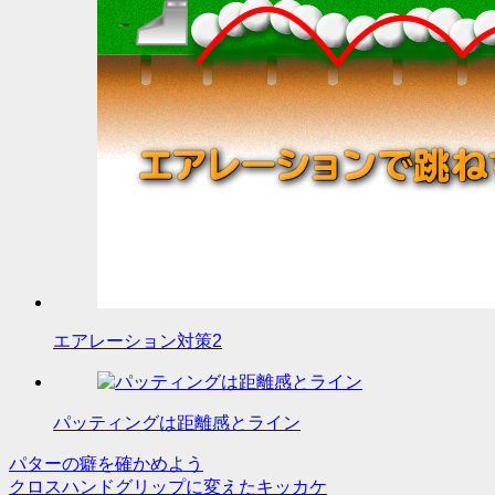
エアレーション対策2
パッティングは距離感とライン
パターの癖を確かめよう
投
クロスハンドグリップに変えたキッカケ