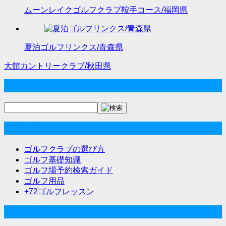
ムーンレイクゴルフクラブ鞍手コース/福岡県
夏泊ゴルフリンクス/青森県
大館カントリークラブ/秋田県
投
サイト内検索
稿
ナ
ビ
ゴルフな気分メニュー
ゲ
ゴルフクラブの選び方
ー
ゴルフ基礎知識
ゴルフ場予約検索ガイド
シ
ゴルフ用品
ョ
+72ゴルフレッスン
ン
人気記事