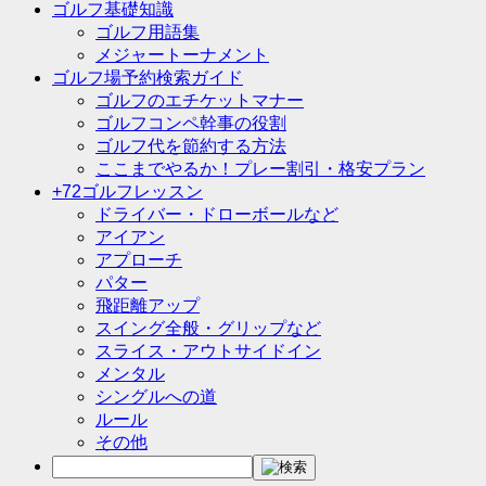
ゴルフ基礎知識
ゴルフ用語集
メジャートーナメント
ゴルフ場予約検索ガイド
ゴルフのエチケットマナー
ゴルフコンペ幹事の役割
ゴルフ代を節約する方法
ここまでやるか！プレー割引・格安プラン
+72ゴルフレッスン
ドライバー・ドローボールなど
アイアン
アプローチ
パター
飛距離アップ
スイング全般・グリップなど
スライス・アウトサイドイン
メンタル
シングルへの道
ルール
その他