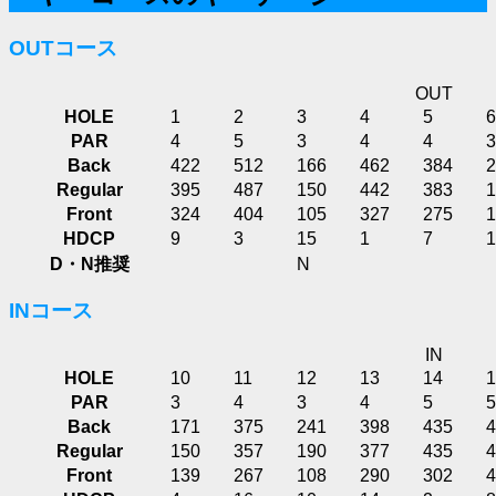
OUTコース
OUT
HOLE
1
2
3
4
5
6
PAR
4
5
3
4
4
3
Back
422
512
166
462
384
2
Regular
395
487
150
442
383
1
Front
324
404
105
327
275
1
HDCP
9
3
15
1
7
1
D・N推奨
N
INコース
IN
HOLE
10
11
12
13
14
1
PAR
3
4
3
4
5
5
Back
171
375
241
398
435
4
Regular
150
357
190
377
435
4
Front
139
267
108
290
302
4