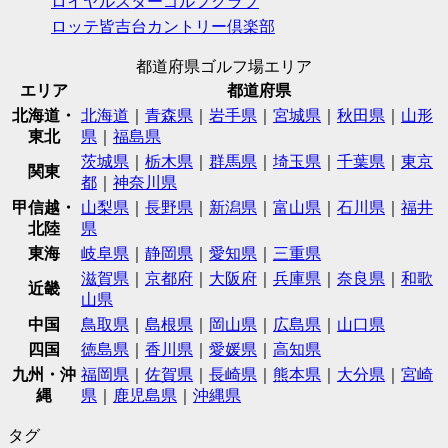
ロイヤルスターゴルフクラブ
ロッテ皆吉台カントリー倶楽部
都道府県ゴルフ場エリア
エリア
都道府県
北海道・
北海道
｜
青森県
｜
岩手県
｜
宮城県
｜
秋田県
｜
山形
東北
県
｜
福島県
茨城県
｜
栃木県
｜
群馬県
｜
埼玉県
｜
千葉県
｜
東京
関東
都
｜
神奈川県
甲信越・
山梨県
｜
長野県
｜
新潟県
｜
富山県
｜
石川県
｜
福井
北陸
県
東海
岐阜県
｜
静岡県
｜
愛知県
｜
三重県
滋賀県
｜
京都府
｜
大阪府
｜
兵庫県
｜
奈良県
｜
和歌
近畿
山県
中国
鳥取県
｜
島根県
｜
岡山県
｜
広島県
｜
山口県
四国
徳島県
｜
香川県
｜
愛媛県
｜
高知県
九州・沖
福岡県
｜
佐賀県
｜
長崎県
｜
熊本県
｜
大分県
｜
宮崎
縄
県
｜
鹿児島県
｜
沖縄県
タグ