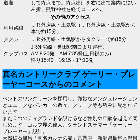
道順
して終点まで。終点出口を右に出て案内に従い
左折、熊野神社を経てコースへ。
その他のアクセス
ＪＲ外房線・土気駅（ＪＲ外房線・土気駅から
利用路線
車で約15分）
タクシー
ＪＲ外房線・土気駅からタクシーで約15分
JR外房線・誉田駅南口より運行。
クラブバス
AM 8:20発 AM 7:35発(土日祝のみ)
帰り15:40・16:15・17:10発
真名カントリークラブ ゲーリー・プレ
ーヤーコースからのコメント
ベントのワングリーンを採用し、微妙なアンジュレーション
とユニークなバンカーの数々、クリーク等も巧みに配されて
います。
また５つのティグランドを設けるなど性別や年齢を越えて楽
しめます。ゴルフ界の偉人、グランドスラマー「ゲーリー・
プレーヤー」設計。
天然鉱石風呂「真名カルナの湯」営業中！新潟県栃尾又温泉