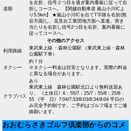
を左折、信号２つ目を過ぎ案内看板に従って右
道順
折しコースへ。 【関越自動車道 嵐山小川ICよ
り5.5km】 ★嵐山小川ICを出てT字路を右折(熊
谷方面)し、花見台工業団地方面へ直進。突き
当たりを右折し信号2つ目を右折、案内看板に
従ってコースへ。
その他のアクセス
東武東上線 ・森林公園駅 （東武東上線・森林
利用路線
公園駅下車）
約７分
タクシー
※タクシー料金は目安となります。実際の料金
と異なる場合があります。
あり
東武東上線 森林公園駅北口より無料送迎あ
り。 《土休日》6：55/7：25/7：55/8：25/8：
クラブバス
55 《平 日》7:04/7:33/8:03/8:34/9:04 平日の
み完全予約制です。ご予約はゴルフ場までご連
絡願います。
おおむらさきゴルフ倶楽部からのコメ