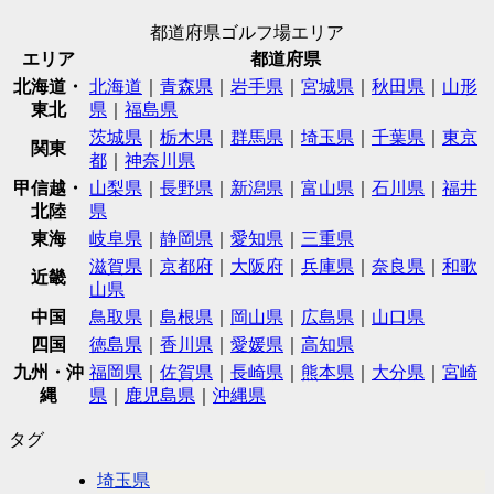
都道府県ゴルフ場エリア
エリア
都道府県
北海道・
北海道
｜
青森県
｜
岩手県
｜
宮城県
｜
秋田県
｜
山形
東北
県
｜
福島県
茨城県
｜
栃木県
｜
群馬県
｜
埼玉県
｜
千葉県
｜
東京
関東
都
｜
神奈川県
甲信越・
山梨県
｜
長野県
｜
新潟県
｜
富山県
｜
石川県
｜
福井
北陸
県
東海
岐阜県
｜
静岡県
｜
愛知県
｜
三重県
滋賀県
｜
京都府
｜
大阪府
｜
兵庫県
｜
奈良県
｜
和歌
近畿
山県
中国
鳥取県
｜
島根県
｜
岡山県
｜
広島県
｜
山口県
四国
徳島県
｜
香川県
｜
愛媛県
｜
高知県
九州・沖
福岡県
｜
佐賀県
｜
長崎県
｜
熊本県
｜
大分県
｜
宮崎
縄
県
｜
鹿児島県
｜
沖縄県
タグ
埼玉県