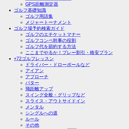
GPS距離測定器
ゴルフ基礎知識
ゴルフ用語集
メジャートーナメント
ゴルフ場予約検索ガイド
ゴルフのエチケットマナー
ゴルフコンペ幹事の役割
ゴルフ代を節約する方法
ここまでやるか！プレー割引・格安プラン
+72ゴルフレッスン
ドライバー・ドローボールなど
アイアン
アプローチ
パター
飛距離アップ
スイング全般・グリップなど
スライス・アウトサイドイン
メンタル
シングルへの道
ルール
その他