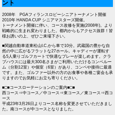
ント
2008年 PGAフィランスロピーシニアトーナメント開催
2010年 HANDA CUP シニアマスターズ開催。
トーナメント開催に伴い、コース改修を実施(2008年)。より
戦略的に生まれ変わりました。都内からもアクセス抜群！皆
様お誘いの上、ぜひご来場下さい。
■関越自動車道東松山I.C.から車で10分。武蔵国の豊かな自
然の中に広がるフラットな27ホール。キャディーが運転す
る5人乗りゴルフカートで快適なプレーが楽しめます。クラ
ブハウスには最大300名さまがご利用いただけるコンペルー
ム（分割12室）や個室（6室）があり、コンペや接待に最適
です。また、ゴルファー以外の方のお食事や各種ご宴会も承
りますのでお気軽にお立ち寄りください。
■□■コースローテーションのご案内■□■
西コース⇒中コース／中コース⇒東コース／東コース⇒西コ
ース
平成23年3月26日よりコース名称を変更させていただきまし
た。南コースが中コースとなりました。