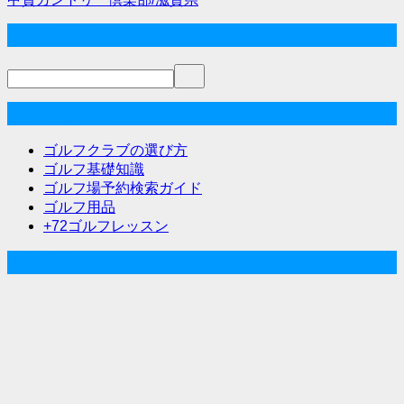
稿
サイト内検索
ナ
ビ
ゲ
ゴルフな気分メニュー
ー
ゴルフクラブの選び方
シ
ゴルフ基礎知識
ゴルフ場予約検索ガイド
ョ
ゴルフ用品
ン
+72ゴルフレッスン
人気記事