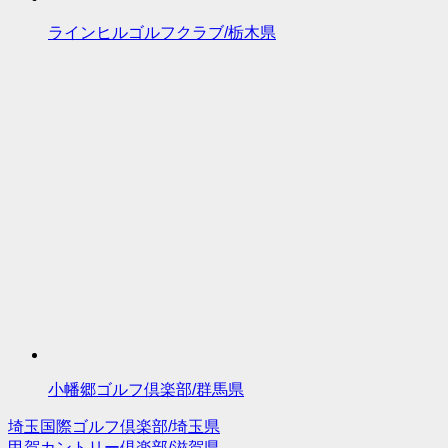
ラインヒルゴルフクラブ/栃木県
小幡郷ゴルフ倶楽部/群馬県
埼玉国際ゴルフ倶楽部/埼玉県
投
甲賀カントリー倶楽部/滋賀県