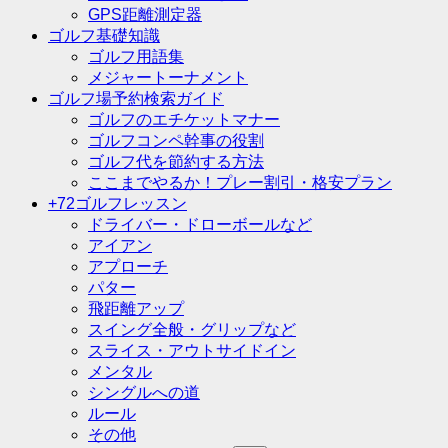
GPS距離測定器
ゴルフ基礎知識
ゴルフ用語集
メジャートーナメント
ゴルフ場予約検索ガイド
ゴルフのエチケットマナー
ゴルフコンペ幹事の役割
ゴルフ代を節約する方法
ここまでやるか！プレー割引・格安プラン
+72ゴルフレッスン
ドライバー・ドローボールなど
アイアン
アプローチ
パター
飛距離アップ
スイング全般・グリップなど
スライス・アウトサイドイン
メンタル
シングルへの道
ルール
その他