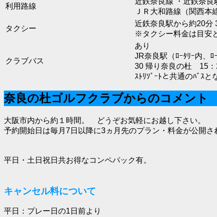
近鉄奈良線 ・近鉄奈良
利用路線
ＪＲ大和路線（関西本線
近鉄奈良駅から約20分 3
タクシー
※タクシー料金は目安
あり
JR奈良駅（ﾛｰﾀﾘｰ内
クラブバス
30 帰り奈良の杜 15：2
ｽﾄﾘｿﾞｰﾄと共通の
奈良の杜ゴルフクラブからのコメント
大阪市内から約１時間。 どうぞお気軽にお越し下さい。
予約開始日は毎月7日以降に3ヵ月先のプラン・料金が公開さ
平日・土日祝日共お得なコンペパック有。
キャンセル料について
平日：プレー日の1日前より