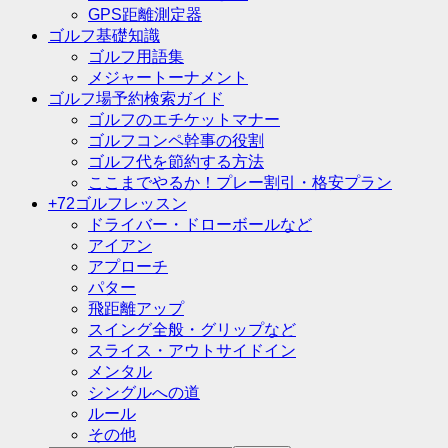
GPS距離測定器
ゴルフ基礎知識
ゴルフ用語集
メジャートーナメント
ゴルフ場予約検索ガイド
ゴルフのエチケットマナー
ゴルフコンペ幹事の役割
ゴルフ代を節約する方法
ここまでやるか！プレー割引・格安プラン
+72ゴルフレッスン
ドライバー・ドローボールなど
アイアン
アプローチ
パター
飛距離アップ
スイング全般・グリップなど
スライス・アウトサイドイン
メンタル
シングルへの道
ルール
その他