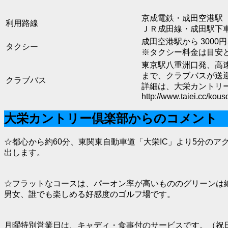
京成電鉄・成田空港駅
利用路線
ＪＲ成田線・成田駅下
成田空港駅から 3000円
タクシー
※タクシー料金は目安
東京駅八重洲口発、高
まで、クラブバスが送
クラブバス
詳細は、大栄カントリ
http://www.taiei.cc/kou
大栄カントリー倶楽部からのコメント
☆都心から約60分、東関東自動車道「大栄IC」より5分の
出します。
☆フラットなコースは、パーオン率が高いもののグリーンは
男女、誰でも楽しめる好感度のゴルフ場です。
月曜特別営業日は、キャディ・食事付のサービスです。（祝