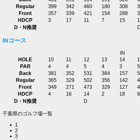
Regular
399
342
460
180
308
3
Front
357
339
421
154
288
3
HDCP
3
17
11
7
15
1
D・N推奨
INコース
IN
HOLE
10
11
12
13
14
1
PAR
4
4
5
4
3
5
Back
381
352
531
384
157
5
Regular
365
329
502
356
142
4
Front
349
271
473
329
127
4
HDCP
4
16
14
2
18
6
D・N推奨
D
千葉県のゴルフ場一覧
1
2
3