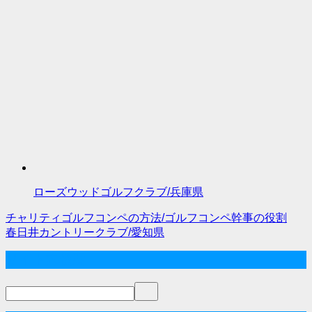
ローズウッドゴルフクラブ/兵庫県
チャリティゴルフコンペの方法/ゴルフコンペ幹事の役割
投
春日井カントリークラブ/愛知県
稿
サイト内検索
ナ
ビ