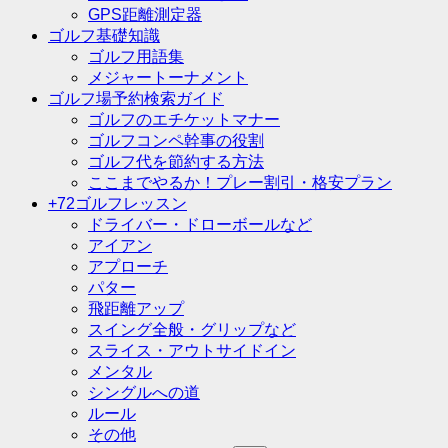
GPS距離測定器
ゴルフ基礎知識
ゴルフ用語集
メジャートーナメント
ゴルフ場予約検索ガイド
ゴルフのエチケットマナー
ゴルフコンペ幹事の役割
ゴルフ代を節約する方法
ここまでやるか！プレー割引・格安プラン
+72ゴルフレッスン
ドライバー・ドローボールなど
アイアン
アプローチ
パター
飛距離アップ
スイング全般・グリップなど
スライス・アウトサイドイン
メンタル
シングルへの道
ルール
その他