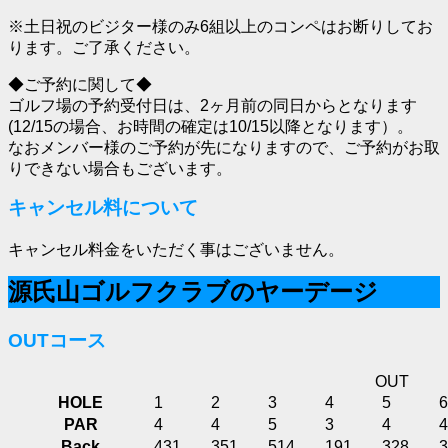
※土日祝のビジター様のみ6組以上のコンペはお断りしてお
ります。ご了承ください。
◆ご予約に関して◆
ゴルフ場の予約受付日は、2ヶ月前の同日からとなります
(12/15の場合、お時間の確定は10/15以降となります）。
なおメンバー様のご予約が先になりますので、ご予約がお取
りできない場合もございます。
キャンセル料について
キャンセル料金をいただく事はございません。
源氏山ゴルフクラブのヤーデージ
OUTコース
OUT
HOLE
1
2
3
4
5
6
PAR
4
4
5
3
4
4
Back
431
351
514
191
328
3