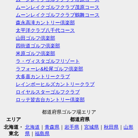
ムーンレイクゴルフクラブ茂原コース
ムーンレイクゴルフクラブ鶴舞コース
森永高滝カントリー倶楽部
太平洋クラブ八千代コース
山田ゴルフ倶楽部
四街道ゴルフ倶楽部
米原ゴルフ倶楽部
ラ・ヴィスタゴルフリゾート
ラフォーレ&松尾ゴルフ倶楽部
大多喜カントリークラブ
レインボーヒルズカントリークラブ
ロイヤルスターゴルフクラブ
ロッテ皆吉台カントリー倶楽部
都道府県ゴルフ場エリア
エリア
都道府県
北海道・
北海道
｜
青森県
｜
岩手県
｜
宮城県
｜
秋田県
｜
山形
東北
県
｜
福島県