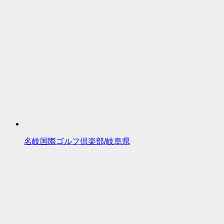
名岐国際ゴルフ倶楽部/岐阜県