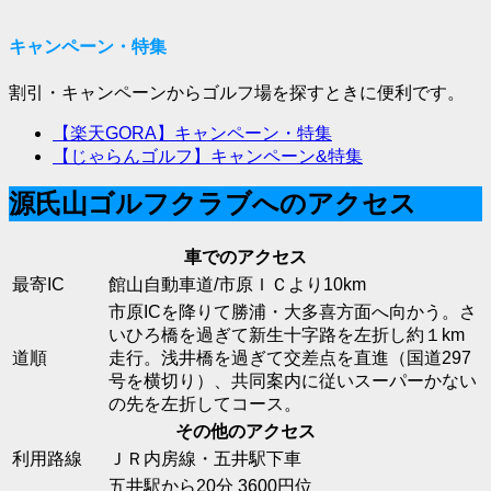
キャンペーン・特集
割引・キャンペーンからゴルフ場を探すときに便利です。
【楽天GORA】キャンペーン・特集
【じゃらんゴルフ】キャンペーン&特集
源氏山ゴルフクラブへのアクセス
車でのアクセス
最寄IC
館山自動車道/市原ＩＣより10km
市原ICを降りて勝浦・大多喜方面へ向かう。さ
いひろ橋を過ぎて新生十字路を左折し約１km
道順
走行。浅井橋を過ぎて交差点を直進（国道297
号を横切り）、共同案内に従いスーパーかない
の先を左折してコース。
その他のアクセス
利用路線
ＪＲ内房線・五井駅下車
五井駅から20分 3600円位