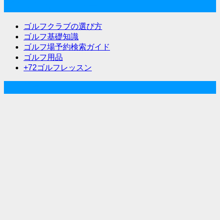
ゲ
ゴルフな気分メニュー
ー
ゴルフクラブの選び方
シ
ゴルフ基礎知識
ゴルフ場予約検索ガイド
ョ
ゴルフ用品
ン
+72ゴルフレッスン
人気記事