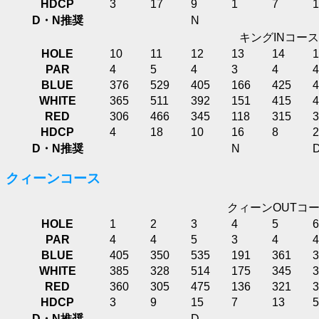
HDCP
3
17
9
1
7
1
D・N推奨
N
キングINコース
HOLE
10
11
12
13
14
1
PAR
4
5
4
3
4
4
BLUE
376
529
405
166
425
4
WHITE
365
511
392
151
415
4
RED
306
466
345
118
315
3
HDCP
4
18
10
16
8
2
D・N推奨
N
クィーンコース
クィーンOUTコ
HOLE
1
2
3
4
5
6
PAR
4
4
5
3
4
4
BLUE
405
350
535
191
361
3
WHITE
385
328
514
175
345
3
RED
360
305
475
136
321
3
HDCP
3
9
15
7
13
5
D・N推奨
D