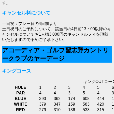
す。
キャンセル料について
土日祝：プレー日の4日前より
土日祝日のご予約について、該当日の4日前13：00以降のキ
ャンセルについてお1人様3,000円のキャンセルフィを頂戴
いたしますので予めご了承下さい。
アコーディア・ゴルフ習志野カントリ
ークラブのヤーデージ
キングコース
キングOUTコー
HOLE
1
2
3
4
5
6
PAR
4
4
3
5
4
3
BLUE
393
362
174
608
444
1
WHITE
379
347
159
583
420
1
RED
279
310
136
533
315
1