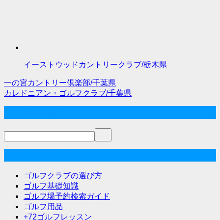
イーストウッドカントリークラブ/栃木県
一の宮カントリー倶楽部/千葉県
投
カレドニアン・ゴルフクラブ/千葉県
稿
サイト内検索
ナ
ビ
ゲ
ゴルフな気分メニュー
ー
ゴルフクラブの選び方
シ
ゴルフ基礎知識
ゴルフ場予約検索ガイド
ョ
ゴルフ用品
ン
+72ゴルフレッスン