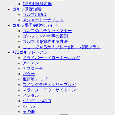
GPS距離測定器
ゴルフ基礎知識
ゴルフ用語集
メジャートーナメント
ゴルフ場予約検索ガイド
ゴルフのエチケットマナー
ゴルフコンペ幹事の役割
ゴルフ代を節約する方法
ここまでやるか！プレー割引・格安プラン
+72ゴルフレッスン
ドライバー・ドローボールなど
アイアン
アプローチ
パター
飛距離アップ
スイング全般・グリップなど
スライス・アウトサイドイン
メンタル
シングルへの道
ルール
その他