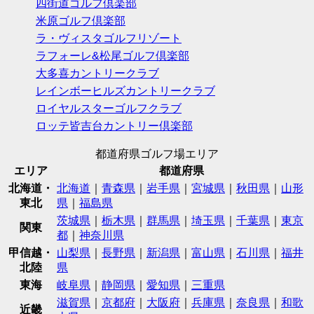
四街道ゴルフ倶楽部
米原ゴルフ倶楽部
ラ・ヴィスタゴルフリゾート
ラフォーレ&松尾ゴルフ倶楽部
大多喜カントリークラブ
レインボーヒルズカントリークラブ
ロイヤルスターゴルフクラブ
ロッテ皆吉台カントリー倶楽部
都道府県ゴルフ場エリア
エリア
都道府県
北海道・
北海道
｜
青森県
｜
岩手県
｜
宮城県
｜
秋田県
｜
山形
東北
県
｜
福島県
茨城県
｜
栃木県
｜
群馬県
｜
埼玉県
｜
千葉県
｜
東京
関東
都
｜
神奈川県
甲信越・
山梨県
｜
長野県
｜
新潟県
｜
富山県
｜
石川県
｜
福井
北陸
県
東海
岐阜県
｜
静岡県
｜
愛知県
｜
三重県
滋賀県
｜
京都府
｜
大阪府
｜
兵庫県
｜
奈良県
｜
和歌
近畿