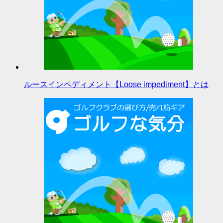
ルースインペディメント【Loose impediment】とは