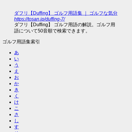
ダフリ【Duffing】 ゴルフ用語集 ｜ ゴルフな気分
https://tosan.jp/duffing-7/
ダフリ【Duffing】 ゴルフ用語の解説。ゴルフ用
語について50音順で検索できます。
ゴルフ用語集索引
あ
い
う
え
お
か
き
く
け
こ
さ
し
す