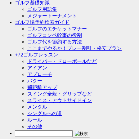
ゴルフ基礎知識
ゴルフ用語集
メジャートーナメント
ゴルフ場予約検索ガイド
ゴルフのエチケットマナー
ゴルフコンペ幹事の役割
ゴルフ代を節約する方法
ここまでやるか！プレー割引・格安プラン
+72ゴルフレッスン
ドライバー・ドローボールなど
アイアン
アプローチ
パター
飛距離アップ
スイング全般・グリップなど
スライス・アウトサイドイン
メンタル
シングルへの道
ルール
その他