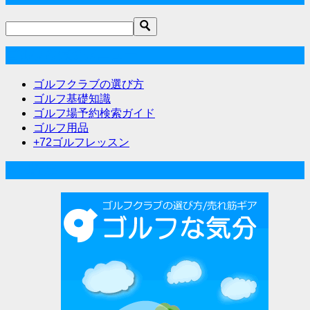
ナ
ビ
ゲ
ゴルフな気分メニュー
ー
ゴルフクラブの選び方
シ
ゴルフ基礎知識
ゴルフ場予約検索ガイド
ョ
ゴルフ用品
ン
+72ゴルフレッスン
人気記事