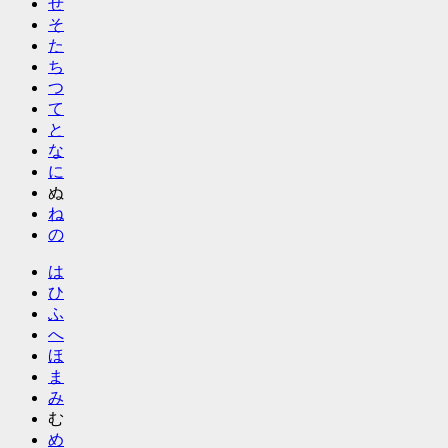
せ
そ
た
ち
つ
て
と
な
に
ぬ
ね
の
は
ひ
ふ
へ
ほ
ま
み
む
め