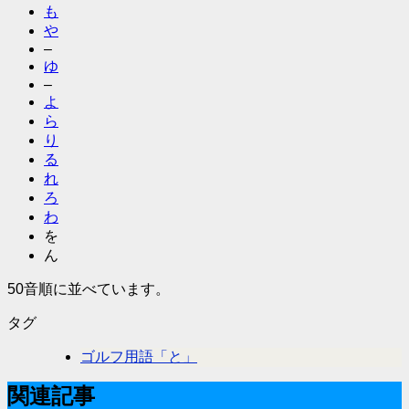
も
や
–
ゆ
–
よ
ら
り
る
れ
ろ
わ
を
ん
50音順に並べています。
タグ
ゴルフ用語「と」
関連記事