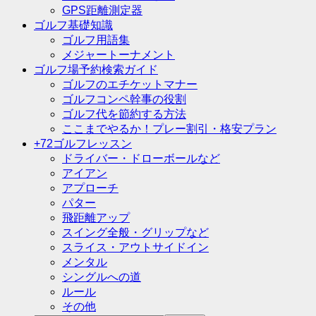
GPS距離測定器
ゴルフ基礎知識
ゴルフ用語集
メジャートーナメント
ゴルフ場予約検索ガイド
ゴルフのエチケットマナー
ゴルフコンペ幹事の役割
ゴルフ代を節約する方法
ここまでやるか！プレー割引・格安プラン
+72ゴルフレッスン
ドライバー・ドローボールなど
アイアン
アプローチ
パター
飛距離アップ
スイング全般・グリップなど
スライス・アウトサイドイン
メンタル
シングルへの道
ルール
その他