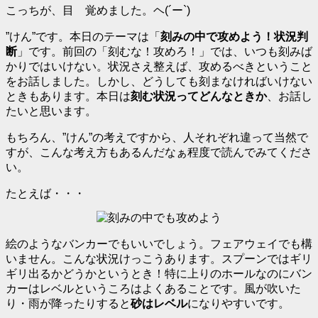
こっちが、目 覚めました。ヘ(´ー`)ゞ
”けん”です。本日のテーマは「
刻みの中で攻めよう！状況判
断
」です。前回の「刻むな！攻めろ！」では、いつも刻みば
かりではいけない。状況さえ整えば、攻めるべきということ
をお話しました。しかし、どうしても刻まなければいけない
ときもあります。本日は
刻む状況ってどんなときか
、お話し
たいと思います。
もちろん、”けん”の考えですから、人それぞれ違って当然で
すが、こんな考え方もあるんだなぁ程度で読んでみてくださ
い。
たとえば・・・
絵のようなバンカーでもいいでしょう。フェアウェイでも構
いません。こんな状況けっこうあります。スプーンではギリ
ギリ出るかどうかというとき！特に上りのホールなのにバン
カーはレベルというころはよくあることです。風が吹いた
り・雨が降ったりすると
砂はレベル
になりやすいです。