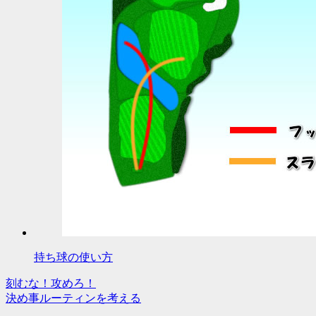
持ち球の使い方
刻むな！攻めろ！
投
決め事ルーティンを考える