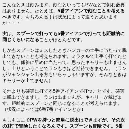
こんなときは刻みます。刻むといってもPWなどで刻む必要
はありません。たとえば、
5番アイアンで刻むことを考える
べき
です。もちろん番手は状況によって違うと思います
が・・・
実は、
スプーンで打っても5番アイアンで打っても距離的に
同じくらいになる
ことがほとんどです。
しかもスプーンはミスしたときバンカーの土手に当たって脱
出できないことも考えられます。ミラクルで上手く打てたと
しても、傾斜に早めに当たって、思ったキャリーも出ません
し、上りということでランもさほど期待できません。（ラン
がジャンジャン出る方もいらっしゃいますが、そんなときは
キャリーが出てません）
それよりも確実に打てる5番アイアンで打つことです。確実
に脱出できますし、ランは出ませんが、キャリーが稼げま
す。距離的にスプーンと同じになることが考えられます。
（状況によっては6番7番アイアンとか）
もしもここで
PWを持つと簡単に脱出はできますが、その次
の1打で冒険したくなるんです。スプーンも冒険です。5番