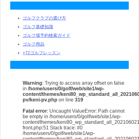
ゴルフな気分メニュー
ゴルフクラブの選び方
ゴルフ基礎知識
ゴルフ場予約検索ガイド
ゴルフ用品
+72ゴルフレッスン
人気記事
Warning
: Trying to access array offset on false
in
/home/users/0/golf/web/site1/wp-
content/themes/keni80_wp_standard_all_2021060
pv/keni-pv.php
on line
319
Fatal error
: Uncaught ValueError: Path cannot
be empty in /home/users/0/golf/web/site1/wp-
content/themes/keni80_wp_standard_all_202106021
front.php:51 Stack trace: #0
/home/users/0/golf/web/site1/wp-
content/themes/keni80_wp_standard_all_202106021