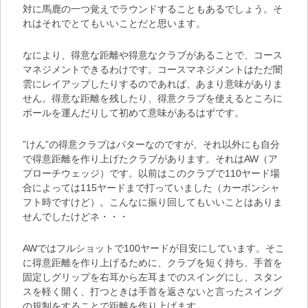
対に馬鹿の一つ覚えでラウンドすることもあるでしょう。そ
れはそれでとてもいいことだと思います。
なにより、
得意な距離や得意なクラブがあることで、コース
マネジメントできる
わけです。コースマネジメントはただ闇
雲にレイアップしたりするのであれば、あまり意味がありま
せん。得意な距離を残したり、得意クラブを使えるところに
ボールを運んだりして初めて意味があるはずです。
”けん”の得意クラブはパターなのですが、それ以外にも自分
で得意距離を作り上げたクラブがあります。それはAW（ア
プローチウェッジ）です。以前はこのクラブで110ヤード場
合によっては115ヤードまで打っていました（カーボンシャ
フト時ですけど）。こんなに振り回してもいいことはありま
せんでしたけどネ・・・
AWではフルショットで100ヤードが目安にしています。そこ
に得意距離を作り上げるために、クラブを短く持ち、手首を
固定しグリップを右耳から左耳までのスイングにし、スタン
スを軽く開く、打つときは手首を返さないと言ったスイング
の規制をすることで距離を作り上げます。