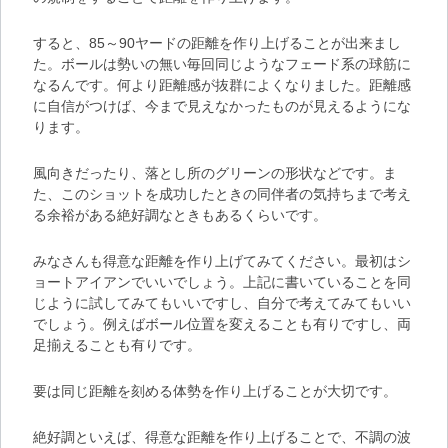
すると、85～90ヤードの距離を作り上げることが出来まし
た。ボールは勢いの無い毎回同じようなフェード系の球筋に
なるんです。何より距離感が抜群によくなりました。距離感
に自信がつけば、今まで見えなかったものが見えるようにな
ります。
風向きだったり、落とし所のグリーンの形状などです。ま
た、このショットを成功したときの同伴者の気持ちまで考え
る余裕がある絶好調なときもあるくらいです。
みなさんも得意な距離を作り上げてみてください。最初はシ
ョートアイアンでいいでしょう。上記に書いていることを同
じように試してみてもいいですし、自分で考えてみてもいい
でしょう。例えばボール位置を変えることも有りですし、両
足揃えることも有りです。
要は
同じ距離を刻める体勢を作り上げる
ことが大切です。
絶好調といえば、得意な距離を作り上げることで、不調の波