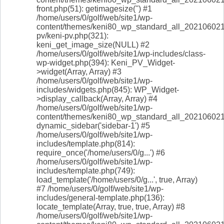
front.php(51): getimagesize('') #1
/home/users/0/golf/web/site1/wp-
content/themes/keni80_wp_standard_all_202106021
pv/keni-pv.php(321):
keni_get_image_size(NULL) #2
/home/users/0/golf/web/site1/wp-includes/class-
wp-widget.php(394): Keni_PV_Widget-
>widget(Array, Array) #3
/home/users/0/golf/web/site1/wp-
includes/widgets.php(845): WP_Widget-
>display_callback(Array, Array) #4
/home/users/0/golf/web/site1/wp-
content/themes/keni80_wp_standard_all_2021060215
dynamic_sidebar('sidebar-1') #5
/home/users/0/golf/web/site1/wp-
includes/template.php(814):
require_once('/home/users/0/g...') #6
/home/users/0/golf/web/site1/wp-
includes/template.php(749):
load_template('/home/users/0/g...', true, Array)
#7 /home/users/0/golf/web/site1/wp-
includes/general-template.php(136):
locate_template(Array, true, true, Array) #8
/home/users/0/golf/web/site1/wp-