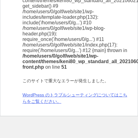
content/themes/keni80_wp_standard_all_2021060215
get_sidebar() #9
/home/users/0/golf/web/site1/wp-
includes/template-loader.php(132):
include('/home/users/0/g...') #10
/home/users/0/golf/web/site1/wp-blog-
header.php(19):
require_once('/home/users/0/g...') #11
/home/users/0/golf/web/site1/index.php(17):
require('/home/users/0/g...') #12 {main} thrown in
/home/users/0/golf/web/site1/wp-
content/themes/keni80_wp_standard_all_202106
front.php
on line
51
このサイトで重大なエラーが発生しました。
WordPress のトラブルシューティングについてはこち
らをご覧ください。