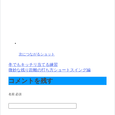
次につながるショット
冬でもキッチリ当てる練習
投
微妙な残り距離の打ち方ショートスイング編
稿
コメントを残す
ナ
ビ
名前
必須
ゲ
ー