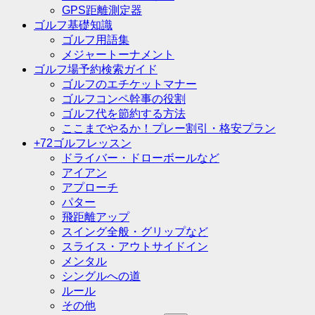
GPS距離測定器
ゴルフ基礎知識
ゴルフ用語集
メジャートーナメント
ゴルフ場予約検索ガイド
ゴルフのエチケットマナー
ゴルフコンペ幹事の役割
ゴルフ代を節約する方法
ここまでやるか！プレー割引・格安プラン
+72ゴルフレッスン
ドライバー・ドローボールなど
アイアン
アプローチ
パター
飛距離アップ
スイング全般・グリップなど
スライス・アウトサイドイン
メンタル
シングルへの道
ルール
その他