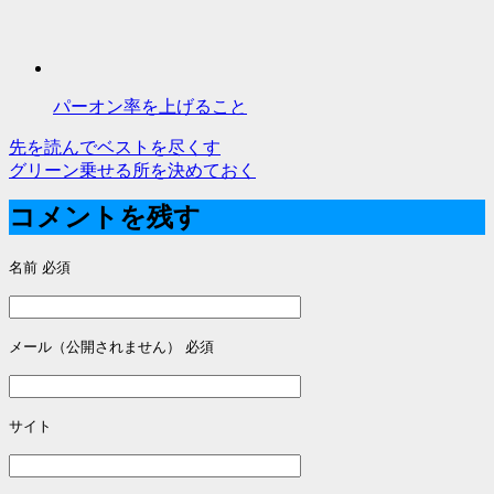
パーオン率を上げること
先を読んでベストを尽くす
投
グリーン乗せる所を決めておく
稿
コメントを残す
ナ
名前
必須
ビ
ゲ
ー
メール（公開されません）
必須
シ
ョ
サイト
ン