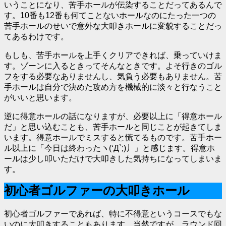
いうことになり、
苦手ホールが伝染する
ことだってあるんで
す。10番も12番も何てことないホールなのにたった一つの
苦手ホールのせいで意外な大叩きホールに変貌することだっ
てあるわけです。
もしも、苦手ホールを上手くクリアできれば、乗っていけま
す。ゾーンに入るときってそんなときです。よそ行きのゴル
フをする必要なありませんし、気負う必要もありません。苦
手ホールは自分で決めた攻め方を機械的に淡々と行なうこと
がいいと思います。
逆に得意ホールの話になりますが、必要以上に「得意ホール
だ」と思い込むことも、苦手ホールと同じことが起きてしま
います。得意ホールでミスすると慌てるものです。苦手ホー
ル以上に「今日は終わったヽ(‘Д`;)丿」と感じます。得意ホ
ールは少し叩いただけで大叩きした気持ちになってしまいま
す。
初心者ゴルファーの大叩きホール
初心者ゴルファーであれば、特に不得意というコースでもな
いのに大叩きすることもあります。当然ですが、ラウンド回