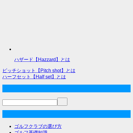
ハザード【Hazzard】とは
ピッチショット【Pitch shot】とは
投
ハーフセット【Half set】とは
稿
サイト内検索
ナ
ビ
ゲ
ゴルフな気分メニュー
ー
ゴルフクラブの選び方
ゴルフ基礎知識