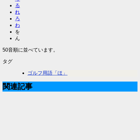
る
れ
ろ
わ
を
ん
50音順に並べています。
タグ
ゴルフ用語「ほ」
関連記事