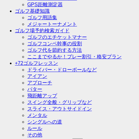
GPS距離測定器
ゴルフ基礎知識
ゴルフ用語集
メジャートーナメント
ゴルフ場予約検索ガイド
ゴルフのエチケットマナー
ゴルフコンペ幹事の役割
ゴルフ代を節約する方法
ここまでやるか！プレー割引・格安プラン
+72ゴルフレッスン
ドライバー・ドローボールなど
アイアン
アプローチ
パター
飛距離アップ
スイング全般・グリップなど
スライス・アウトサイドイン
メンタル
シングルへの道
ルール
その他