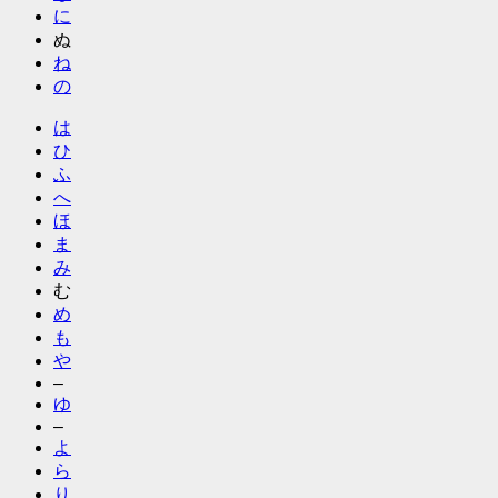
に
ぬ
ね
の
は
ひ
ふ
へ
ほ
ま
み
む
め
も
や
–
ゆ
–
よ
ら
り