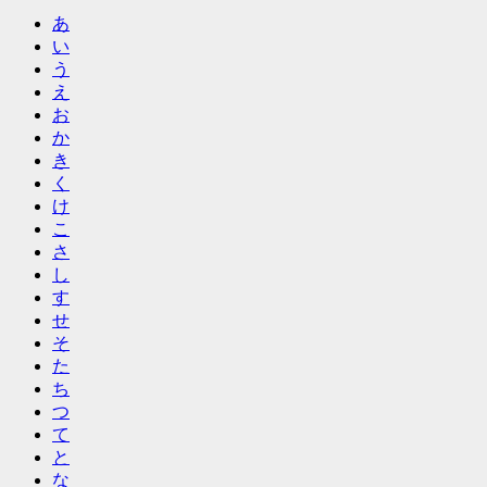
あ
い
う
え
お
か
き
く
け
こ
さ
し
す
せ
そ
た
ち
つ
て
と
な