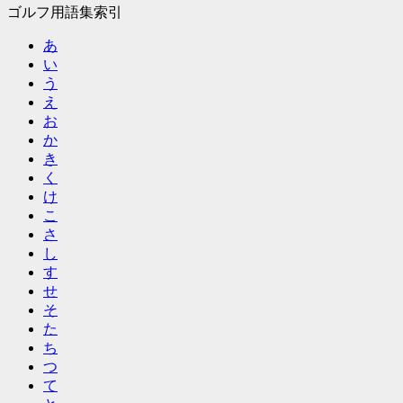
ゴルフ用語集索引
あ
い
う
え
お
か
き
く
け
こ
さ
し
す
せ
そ
た
ち
つ
て