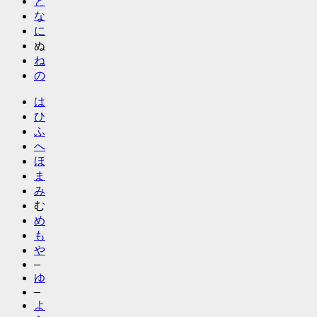
と
な
に
ぬ
ね
の
は
ひ
ふ
へ
ほ
ま
み
む
め
も
や
–
ゆ
–
よ