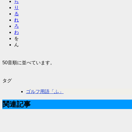
ら
り
る
れ
ろ
わ
を
ん
50音順に並べています。
タグ
ゴルフ用語「ふ」
関連記事