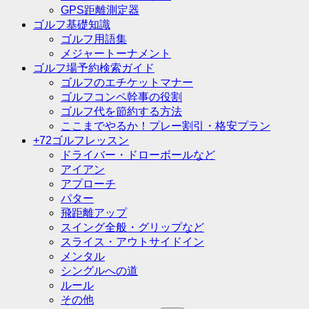
GPS距離測定器
ゴルフ基礎知識
ゴルフ用語集
メジャートーナメント
ゴルフ場予約検索ガイド
ゴルフのエチケットマナー
ゴルフコンペ幹事の役割
ゴルフ代を節約する方法
ここまでやるか！プレー割引・格安プラン
+72ゴルフレッスン
ドライバー・ドローボールなど
アイアン
アプローチ
パター
飛距離アップ
スイング全般・グリップなど
スライス・アウトサイドイン
メンタル
シングルへの道
ルール
その他