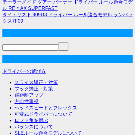
テーラーメイド ツアー バーナー ドライバー ルール適合モデ
投
ル RE＊AX SUPERFAST
タイトリスト 909D3 ドライバー ルール適合モデル ランバッ
稿
クス7F09
ナ
サイト内検索
ビ
ゲ
ー
ドライバーの選び方
シ
ドライバーの選び方
ョ
スライス矯正・対策
ン
フック矯正・対策
飛距離アップ
方向性重視
ヘッドスピードとフレックス
可変式ドライバーについて
ロフト角を選ぶ
バランスについて
SLEルール適合モデルについて