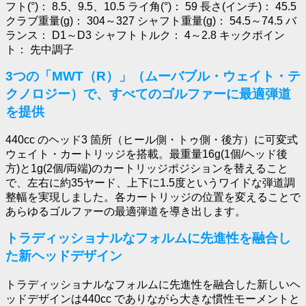
フト(°)： 8.5、9.5、10.5 ライ角(°)： 59 長さ(インチ)： 45.5
クラブ重量(g)： 304～327 シャフト重量(g)： 54.5～74.5 バ
ランス： D1～D3 シャフトトルク： 4～2.8 キックポイン
ト： 先中調子
3つの「MWT（R）」（ムーバブル・ウェイト・テ
クノロジー）で、すべてのゴルファーに最適弾道
を提供
440cc のヘッド3 箇所（ヒール側・トゥ側・後方）に可変式
ウェイト・カートリッジを搭載。最重量16g(1個/ヘッド後
方)と1g(2個/両端)のカートリッジポジションを替えること
で、左右に約35ヤード、上下に1.5度というワイドな弾道調
整幅を実現しました。各カートリッジの位置を変えることで
あらゆるゴルファーの最適弾道を導き出します。
トラディッショナルなフォルムに先進性を融合し
た新ヘッドデザイン
トラディッショナルなフォルムに先進性を融合した新しいヘ
ッドデザインは440cc でありながら大きな慣性モーメントと