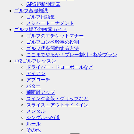
GPS距離測定器
ゴルフ基礎知識
ゴルフ用語集
メジャートーナメント
ゴルフ場予約検索ガイド
ゴルフのエチケットマナー
ゴルフコンペ幹事の役割
ゴルフ代を節約する方法
ここまでやるか！プレー割引・格安プラン
+72ゴルフレッスン
ドライバー・ドローボールなど
アイアン
アプローチ
パター
飛距離アップ
スイング全般・グリップなど
スライス・アウトサイドイン
メンタル
シングルへの道
ルール
その他