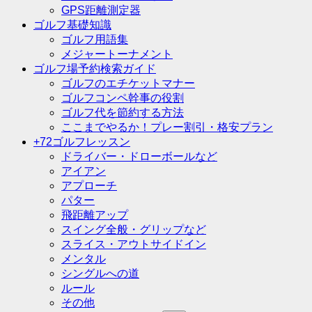
GPS距離測定器
ゴルフ基礎知識
ゴルフ用語集
メジャートーナメント
ゴルフ場予約検索ガイド
ゴルフのエチケットマナー
ゴルフコンペ幹事の役割
ゴルフ代を節約する方法
ここまでやるか！プレー割引・格安プラン
+72ゴルフレッスン
ドライバー・ドローボールなど
アイアン
アプローチ
パター
飛距離アップ
スイング全般・グリップなど
スライス・アウトサイドイン
メンタル
シングルへの道
ルール
その他