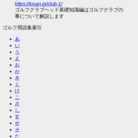
https://tosan.jp/club-1/
ゴルフクラブヘッド基礎知識編はゴルフクラブの
事について解説します
ゴルフ用語集索引
あ
い
う
え
お
か
き
く
け
こ
さ
し
す
せ
そ
た