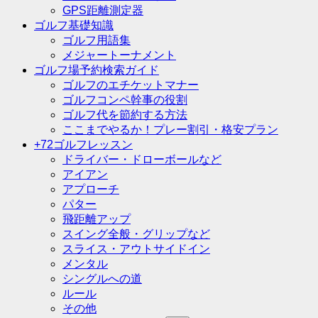
GPS距離測定器
ゴルフ基礎知識
ゴルフ用語集
メジャートーナメント
ゴルフ場予約検索ガイド
ゴルフのエチケットマナー
ゴルフコンペ幹事の役割
ゴルフ代を節約する方法
ここまでやるか！プレー割引・格安プラン
+72ゴルフレッスン
ドライバー・ドローボールなど
アイアン
アプローチ
パター
飛距離アップ
スイング全般・グリップなど
スライス・アウトサイドイン
メンタル
シングルへの道
ルール
その他