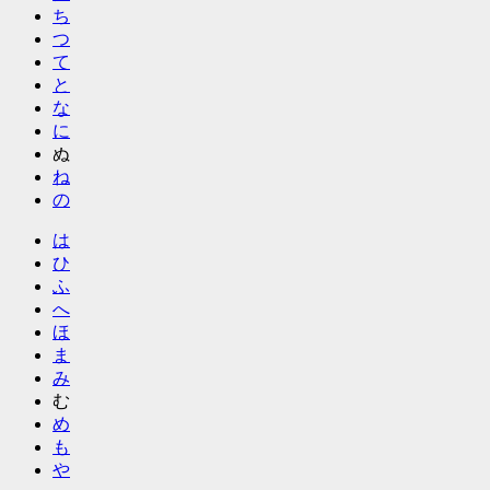
ち
つ
て
と
な
に
ぬ
ね
の
は
ひ
ふ
へ
ほ
ま
み
む
め
も
や