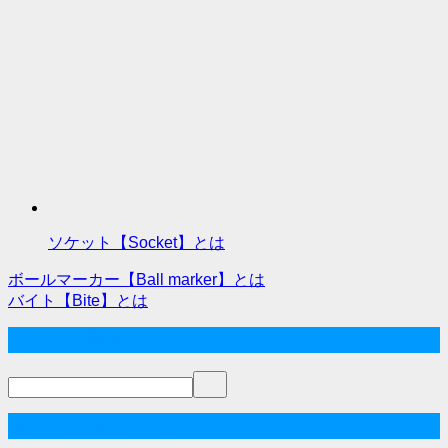
ソケット【Socket】とは
ボールマーカー【Ball marker】とは
投
バイト【Bite】とは
稿
サイト内検索
ナ
ビ
ゲ
ゴルフな気分メニュー