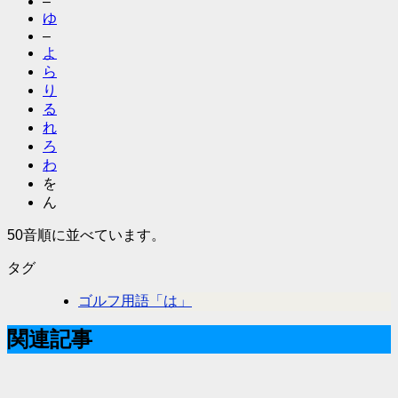
–
ゆ
–
よ
ら
り
る
れ
ろ
わ
を
ん
50音順に並べています。
タグ
ゴルフ用語「は」
関連記事