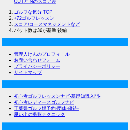
OUTとINのスコア差
ゴルフな気分
TOP
+72ゴルフレッスン
スコア/コースマネジメントなど
パット数は36が基準 後編
ゴルフな気分について
管理人けんのプロフィール
お問い合わせフォーム
プライバシーポリシー
サイトマップ
関連サイト
初心者ゴルフレッスンナビ-基礎知識入門-
初心者レディースゴルフナビ
千葉県ゴルフ場予約-団体-優待-
思い出の撮影テクニック
Twitter始めました