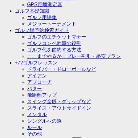
GPS距離測定器
ゴルフ基礎知識
ゴルフ用語集
メジャートーナメント
ゴルフ場予約検索ガイド
ゴルフのエチケットマナー
ゴルフコンペ幹事の役割
ゴルフ代を節約する方法
ここまでやるか！プレー割引・格安プラン
+72ゴルフレッスン
ドライバー・ドローボールなど
アイアン
アプローチ
パター
飛距離アップ
スイング全般・グリップなど
スライス・アウトサイドイン
メンタル
シングルへの道
ルール
その他