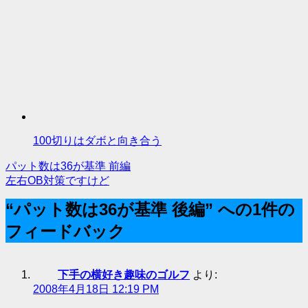
100切りはダボと向き合う
パット数は36が基準 前編
投
左右OB対策ですけど
稿
“パット数は36が基準 後編” への1件の
ナ
フィードバック
ビ
ゲ
下手の横好き趣味のゴルフ
より:
ー
2008年4月18日 12:19 PM