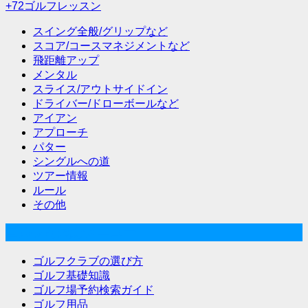
+72ゴルフレッスン
スイング全般/グリップなど
スコア/コースマネジメントなど
飛距離アップ
メンタル
スライス/アウトサイドイン
ドライバー/ドローボールなど
アイアン
アプローチ
パター
シングルへの道
ツアー情報
ルール
その他
ゴルフな気分メニュー
ゴルフクラブの選び方
ゴルフ基礎知識
ゴルフ場予約検索ガイド
ゴルフ用品