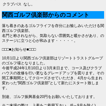
クラブバス
なし。
関西ゴルフ倶楽部からのコメント
落ち着きのあるゴルフライフを存分にお愉しみいただける関
西ゴルフ倶楽部。
名門と称されながら、気取らない雰囲気と暖かさがあり、の
ステージに立つと心が和みます・・・・・。
□□□■お知らせ■□□□
10月1日より関西ゴルフ倶楽部はリゾートトラストグループ
のゴルフ場となりました。
今後平成24年1月10日より3月末日まで、コース及びクラブ
ハウスの改修を行い更なるグレードアップを図ります。その
間工事期間としてクローズさせていただき、4月から生まれ
変わった“関西ゴルフ倶楽部”として新たにスタート致しま
す。
別途、ゴルフ振興基金20円をお願いいたしております。
※ご来場の際は、上着をご着用下さい。(6～9月を除く)