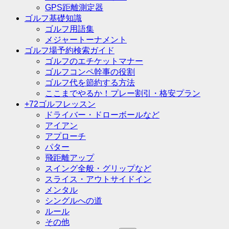
GPS距離測定器
ゴルフ基礎知識
ゴルフ用語集
メジャートーナメント
ゴルフ場予約検索ガイド
ゴルフのエチケットマナー
ゴルフコンペ幹事の役割
ゴルフ代を節約する方法
ここまでやるか！プレー割引・格安プラン
+72ゴルフレッスン
ドライバー・ドローボールなど
アイアン
アプローチ
パター
飛距離アップ
スイング全般・グリップなど
スライス・アウトサイドイン
メンタル
シングルへの道
ルール
その他