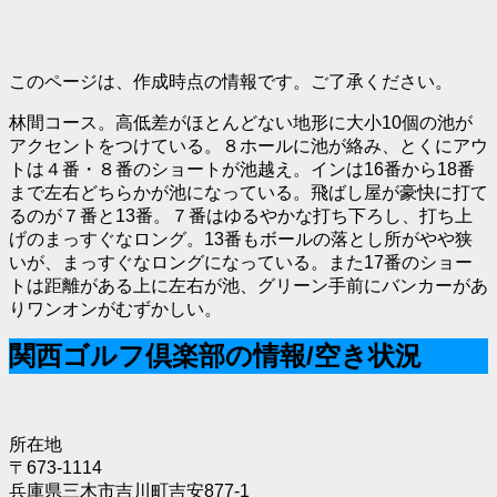
このページは、作成時点の情報です。ご了承ください。
林間コース。高低差がほとんどない地形に大小10個の池が
アクセントをつけている。８ホールに池が絡み、とくにアウ
トは４番・８番のショートが池越え。インは16番から18番
まで左右どちらかが池になっている。飛ばし屋が豪快に打て
るのが７番と13番。７番はゆるやかな打ち下ろし、打ち上
げのまっすぐなロング。13番もボールの落とし所がやや狭
いが、まっすぐなロングになっている。また17番のショー
トは距離がある上に左右が池、グリーン手前にバンカーがあ
りワンオンがむずかしい。
関西ゴルフ倶楽部の情報/空き状況
所在地
〒673-1114
兵庫県三木市吉川町吉安877-1