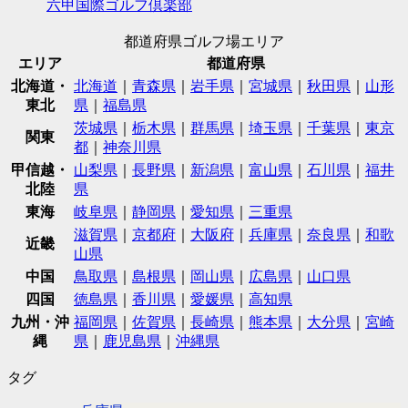
六甲国際ゴルフ倶楽部
都道府県ゴルフ場エリア
エリア
都道府県
北海道・
北海道
｜
青森県
｜
岩手県
｜
宮城県
｜
秋田県
｜
山形
東北
県
｜
福島県
茨城県
｜
栃木県
｜
群馬県
｜
埼玉県
｜
千葉県
｜
東京
関東
都
｜
神奈川県
甲信越・
山梨県
｜
長野県
｜
新潟県
｜
富山県
｜
石川県
｜
福井
北陸
県
東海
岐阜県
｜
静岡県
｜
愛知県
｜
三重県
滋賀県
｜
京都府
｜
大阪府
｜
兵庫県
｜
奈良県
｜
和歌
近畿
山県
中国
鳥取県
｜
島根県
｜
岡山県
｜
広島県
｜
山口県
四国
徳島県
｜
香川県
｜
愛媛県
｜
高知県
九州・沖
福岡県
｜
佐賀県
｜
長崎県
｜
熊本県
｜
大分県
｜
宮崎
縄
県
｜
鹿児島県
｜
沖縄県
タグ