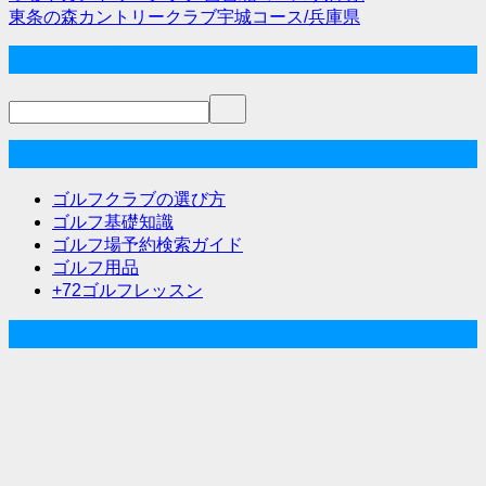
投
東条の森カントリークラブ宇城コース/兵庫県
稿
サイト内検索
ナ
ビ
ゲ
ゴルフな気分メニュー
ー
ゴルフクラブの選び方
シ
ゴルフ基礎知識
ゴルフ場予約検索ガイド
ョ
ゴルフ用品
ン
+72ゴルフレッスン
人気記事