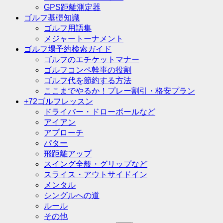
GPS距離測定器
ゴルフ基礎知識
ゴルフ用語集
メジャートーナメント
ゴルフ場予約検索ガイド
ゴルフのエチケットマナー
ゴルフコンペ幹事の役割
ゴルフ代を節約する方法
ここまでやるか！プレー割引・格安プラン
+72ゴルフレッスン
ドライバー・ドローボールなど
アイアン
アプローチ
パター
飛距離アップ
スイング全般・グリップなど
スライス・アウトサイドイン
メンタル
シングルへの道
ルール
その他