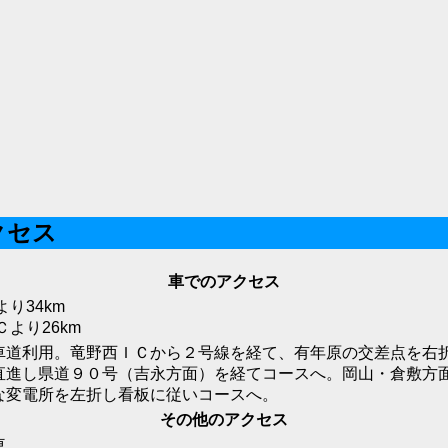
クセス
車でのアクセス
り34km
より26km
車道利用。竜野西ＩＣから２号線を経て、有年原の交差点を右折
直進し県道９０号（吉永方面）を経てコースへ。岡山・倉敷方
な変電所を左折し看板に従いコースへ。
その他のアクセス
車