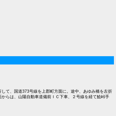
して、国道373号線を上郡町方面に。途中、あゆみ橋を左折
面からは、山陽自動車道備前ＩＣ下車、２号線を経て鯰峠手