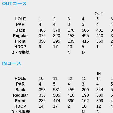
OUTコース
OUT
HOLE
1
2
3
4
5
6
PAR
4
4
3
5
4
4
Back
406
378
178
505
431
3
Regular
375
320
158
455
410
3
Front
350
295
135
415
360
2
HDCP
9
17
13
5
1
1
D・N推奨
N
D
INコース
IN
HOLE
10
11
12
13
14
1
PAR
4
5
4
3
4
5
Back
358
531
455
209
344
5
Regular
336
505
410
190
330
5
Front
285
474
390
162
309
4
HDCP
14
17
2
10
12
4
D・N推奨
N
D