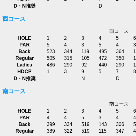
D・N推奨
D
西コース
西コース
HOLE
1
2
3
4
5
6
PAR
5
4
3
5
4
3
Back
523
344
119
495
364
1
Regular
505
315
105
472
350
1
Ladies
486
290
92
440
290
1
HDCP
1
3
9
5
7
8
D・N推奨
N
D
南コース
南コース
HOLE
1
2
3
4
5
6
PAR
4
4
5
3
4
4
Back
399
334
519
143
306
5
Regular
389
322
519
115
347
4