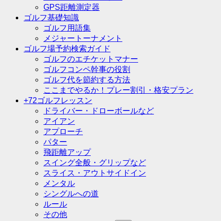
GPS距離測定器
ゴルフ基礎知識
ゴルフ用語集
メジャートーナメント
ゴルフ場予約検索ガイド
ゴルフのエチケットマナー
ゴルフコンペ幹事の役割
ゴルフ代を節約する方法
ここまでやるか！プレー割引・格安プラン
+72ゴルフレッスン
ドライバー・ドローボールなど
アイアン
アプローチ
パター
飛距離アップ
スイング全般・グリップなど
スライス・アウトサイドイン
メンタル
シングルへの道
ルール
その他