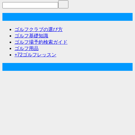
ビ
ゲ
ゴルフな気分メニュー
ー
ゴルフクラブの選び方
シ
ゴルフ基礎知識
ゴルフ場予約検索ガイド
ョ
ゴルフ用品
ン
+72ゴルフレッスン
人気記事