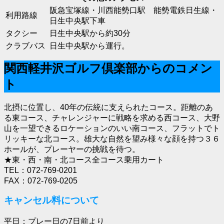
阪急宝塚線・川西能勢口駅 能勢電鉄日生線・
利用路線
日生中央駅下車
タクシー
日生中央駅から約30分
クラブバス
日生中央駅から運行。
関西軽井沢ゴルフ倶楽部からのコメン
ト
北摂に位置し、40年の伝統に支えられたコース。距離のあ
る東コース、チャレンジャーに戦略を求める西コース、大野
山を一望できるロケーションのいい南コース、フラットでト
リッキーな北コース。雄大な自然を望み様々な顔を持つ３６
ホールが、プレーヤーの挑戦を待つ。
★東・西・南・北コース全コース乗用カート
TEL：072-769-0201
FAX：072-769-0205
キャンセル料について
平日：プレー日の7日前より