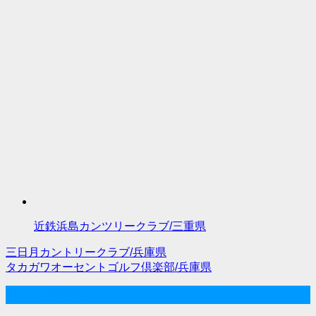
近鉄浜島カンツリークラブ/三重県
三日月カントリークラブ/兵庫県
投
タカガワオーセントゴルフ倶楽部/兵庫県
稿
サイト内検索
ナ