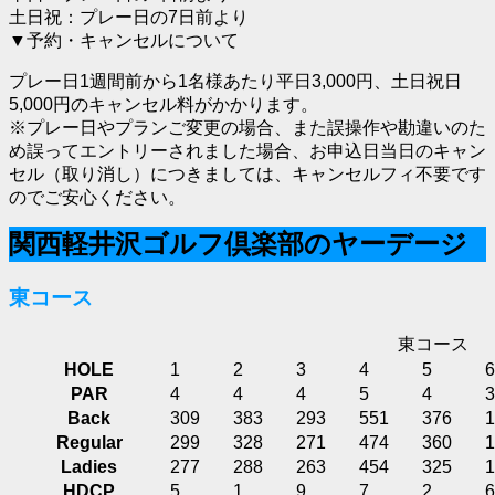
土日祝：プレー日の7日前より
▼予約・キャンセルについて
プレー日1週間前から1名様あたり平日3,000円、土日祝日
5,000円のキャンセル料がかかります。
※プレー日やプランご変更の場合、また誤操作や勘違いのた
め誤ってエントリーされました場合、お申込日当日のキャン
セル（取り消し）につきましては、キャンセルフィ不要です
のでご安心ください。
関西軽井沢ゴルフ倶楽部のヤーデージ
東コース
東コース
HOLE
1
2
3
4
5
6
PAR
4
4
4
5
4
3
Back
309
383
293
551
376
1
Regular
299
328
271
474
360
1
Ladies
277
288
263
454
325
1
HDCP
5
1
9
7
2
6