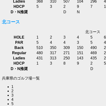
Ladies
368
310
507
104
296
4
HDCP
5
3
2
9
7
1
D・N推奨
D
N
北コース
北コース
HOLE
1
2
3
4
5
6
PAR
5
4
4
3
5
4
Back
510
350
309
150
490
2
Regular
480
317
271
151
469
2
Ladies
431
313
250
143
435
2
HDCP
1
3
8
9
2
5
D・N推奨
D
兵庫県のゴルフ場一覧
1
2
3
4
5