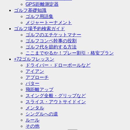
GPS距離測定器
ゴルフ基礎知識
ゴルフ用語集
メジャートーナメント
ゴルフ場予約検索ガイド
ゴルフのエチケットマナー
ゴルフコンペ幹事の役割
ゴルフ代を節約する方法
ここまでやるか！プレー割引・格安プラン
+72ゴルフレッスン
ドライバー・ドローボールなど
アイアン
アプローチ
パター
飛距離アップ
スイング全般・グリップなど
スライス・アウトサイドイン
メンタル
シングルへの道
ルール
その他