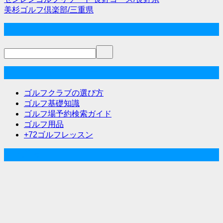
投
美杉ゴルフ倶楽部/三重県
稿
サイト内検索
ナ
ビ
ゲ
ゴルフな気分メニュー
ー
ゴルフクラブの選び方
シ
ゴルフ基礎知識
ゴルフ場予約検索ガイド
ョ
ゴルフ用品
ン
+72ゴルフレッスン
人気記事