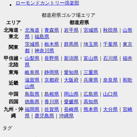
ローモンドカントリー倶楽部
都道府県ゴルフ場エリア
エリア
都道府県
北海道・
北海道
｜
青森県
｜
岩手県
｜
宮城県
｜
秋田県
｜
山形
東北
県
｜
福島県
茨城県
｜
栃木県
｜
群馬県
｜
埼玉県
｜
千葉県
｜
東京
関東
都
｜
神奈川県
甲信越・
山梨県
｜
長野県
｜
新潟県
｜
富山県
｜
石川県
｜
福井
北陸
県
東海
岐阜県
｜
静岡県
｜
愛知県
｜
三重県
滋賀県
｜
京都府
｜
大阪府
｜
兵庫県
｜
奈良県
｜
和歌
近畿
山県
中国
鳥取県
｜
島根県
｜
岡山県
｜
広島県
｜
山口県
四国
徳島県
｜
香川県
｜
愛媛県
｜
高知県
九州・沖
福岡県
｜
佐賀県
｜
長崎県
｜
熊本県
｜
大分県
｜
宮崎
縄
県
｜
鹿児島県
｜
沖縄県
タグ