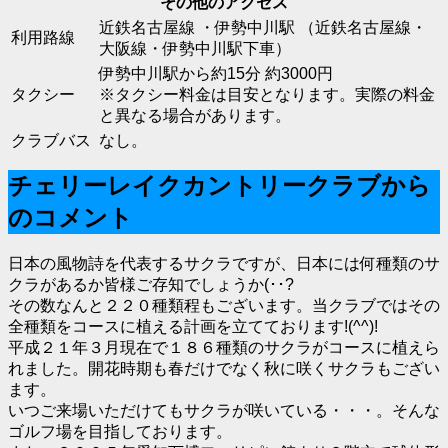
その他のアクセス
近鉄名古屋線 ・伊勢中川駅 （近鉄名古屋線・
利用路線
大阪線・伊勢中川駅下車）
伊勢中川駅から約15分 約3000円
タクシー
※タクシー料金は目安となります。実際の料金
と異なる場合があります。
クラブバス
なし。
チェリーレイクカントリークラブから
のコメント
日本の風物詩を代表するサクラですが、日本には何種類のサ
クラがあるか皆様ご存知でしょうか(･･?
その数なんと２２０種類程もございます。当クラブではその
全種類をコースに植える計画を立てております!(^^)!
平成２１年３月現在で１８６種類のサクラがコースに植えら
れました。開花時期も春だけでなく秋に咲くサクラもござい
ます。
いつご来場いただけてもサクラが咲いている・・・。そんな
ゴルフ場を目指しております。