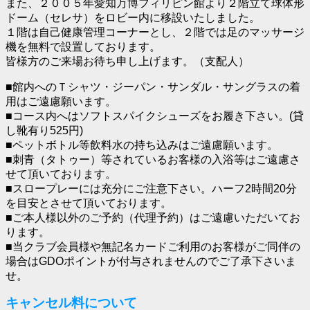
また、２００５年愛知万博フィリピン館より２階立て球体形
ドーム（セレサ）をロビー内に移設いたしました。
１階は自己健康管理コーナーとし、２階では足のマッサージ
機を無料で設置しております。
皆様方のご来場お待ち申し上げます。（支配人）
■館内へのＴシャツ・ジーパン・サンダル・サングラスの着
用はご遠慮願います。
■コース内へはソフトスパイクシューズをお履き下さい。(貸
し靴有り525円)
■ペットボトル等飲料水の持ち込みはご遠慮願います。
■刺青（タトゥー）等されているお客様の入浴等はご遠慮さ
せて頂いております。
■スロープレーには充分にご注意下さい。ハーフ2時間20分
を目安とさせて頂いております。
■ご本人様以外のご予約（代理予約）はご遠慮いただいてお
ります。
■当クラブ会員様や無記名カードご利用のお客様がご同伴の
場合はGDOポイントが付与されませんのでご了承下さいま
せ。
キャンセル料について